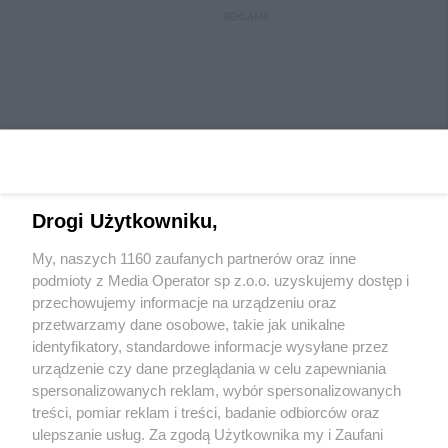
REKLAMA
Drogi Użytkowniku,
My, naszych 1160 zaufanych partnerów oraz inne
Wydawca mediów
lokalnych
podmioty z Media Operator sp z.o.o. uzyskujemy dostęp i
przechowujemy informacje na urządzeniu oraz
przetwarzamy dane osobowe, takie jak unikalne
identyfikatory, standardowe informacje wysyłane przez
urządzenie czy dane przeglądania w celu zapewniania
spersonalizowanych reklam, wybór spersonalizowanych
Nie zapomnij
treści, pomiar reklam i treści, badanie odbiorców oraz
zapoznać się z:
polityką prywatności
regulamin korzystania z portali
ulepszanie usług. Za zgodą Użytkownika my i Zaufani
Twoje
miasto
Skontaktuj się
z nami