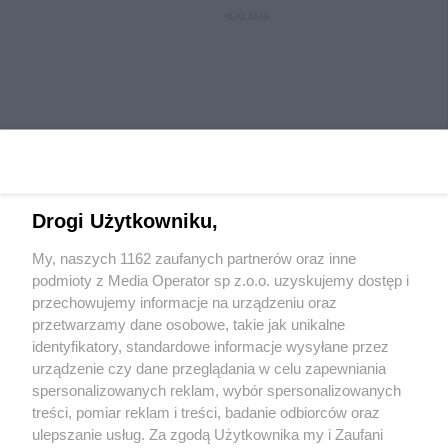
REKLAMA
Drogi Użytkowniku,
My, naszych 1162 zaufanych partnerów oraz inne
Wydawca mediów
lokalnych
podmioty z Media Operator sp z.o.o. uzyskujemy dostęp i
przechowujemy informacje na urządzeniu oraz
przetwarzamy dane osobowe, takie jak unikalne
identyfikatory, standardowe informacje wysyłane przez
urządzenie czy dane przeglądania w celu zapewniania
spersonalizowanych reklam, wybór spersonalizowanych
Nie zapomnij
treści, pomiar reklam i treści, badanie odbiorców oraz
zapoznać się z:
polityką prywatności
regulamin korzystania z portali
ulepszanie usług. Za zgodą Użytkownika my i Zaufani
Twoje
miasto
Skontaktuj się
z nami