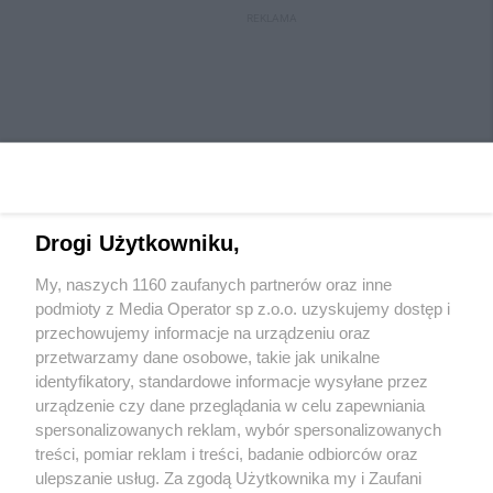
REKLAMA
Drogi Użytkowniku,
My, naszych 1160 zaufanych partnerów oraz inne
Wydawca mediów
lokalnych
podmioty z Media Operator sp z.o.o. uzyskujemy dostęp i
przechowujemy informacje na urządzeniu oraz
przetwarzamy dane osobowe, takie jak unikalne
identyfikatory, standardowe informacje wysyłane przez
urządzenie czy dane przeglądania w celu zapewniania
spersonalizowanych reklam, wybór spersonalizowanych
Nie zapomnij
treści, pomiar reklam i treści, badanie odbiorców oraz
zapoznać się z:
polityką prywatności
regulamin korzystania z portali
ulepszanie usług. Za zgodą Użytkownika my i Zaufani
Twoje
miasto
Skontaktuj się
z nami