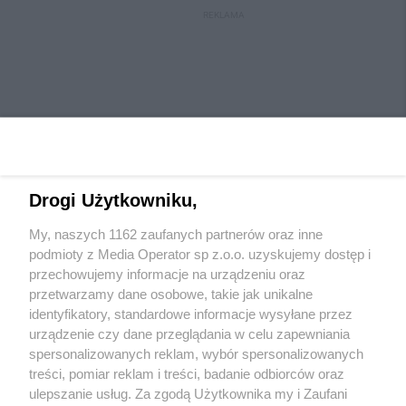
REKLAMA
Drogi Użytkowniku,
My, naszych 1162 zaufanych partnerów oraz inne
Wydawca mediów
lokalnych
podmioty z Media Operator sp z.o.o. uzyskujemy dostęp i
przechowujemy informacje na urządzeniu oraz
przetwarzamy dane osobowe, takie jak unikalne
identyfikatory, standardowe informacje wysyłane przez
urządzenie czy dane przeglądania w celu zapewniania
spersonalizowanych reklam, wybór spersonalizowanych
Nie zapomnij
treści, pomiar reklam i treści, badanie odbiorców oraz
zapoznać się z:
polityką prywatności
regulamin korzystania z portali
ulepszanie usług. Za zgodą Użytkownika my i Zaufani
Twoje
miasto
Skontaktuj się
z nami