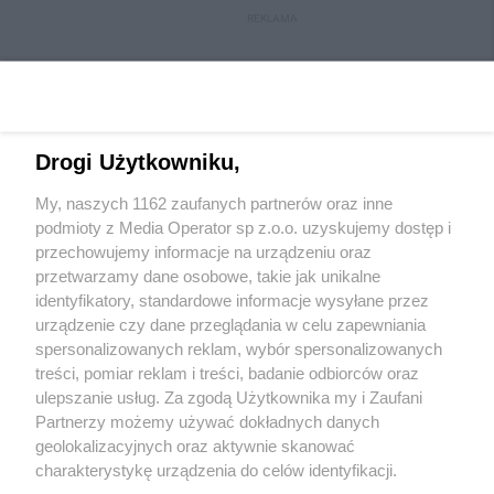
REKLAMA
Drogi Użytkowniku,
My, naszych 1162 zaufanych partnerów oraz inne
podmioty z Media Operator sp z.o.o. uzyskujemy dostęp i
przechowujemy informacje na urządzeniu oraz
przetwarzamy dane osobowe, takie jak unikalne
Wydawca mediów
lokalnych
identyfikatory, standardowe informacje wysyłane przez
urządzenie czy dane przeglądania w celu zapewniania
spersonalizowanych reklam, wybór spersonalizowanych
treści, pomiar reklam i treści, badanie odbiorców oraz
ulepszanie usług. Za zgodą Użytkownika my i Zaufani
Partnerzy możemy używać dokładnych danych
geolokalizacyjnych oraz aktywnie skanować
Nie zapomnij
zapoznać się z:
polityką prywatności
regulamin korzystania z portali
charakterystykę urządzenia do celów identyfikacji.
Twoje
miasto
Skontaktuj się
z nami
Ponieważ cenimy Twoją prywatność, prosimy o zgodę na