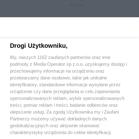
REKLAMA
Drogi Użytkowniku,
My, naszych 1162 zaufanych partnerów oraz inne
podmioty z Media Operator sp z.o.o. uzyskujemy dostęp i
przechowujemy informacje na urządzeniu oraz
przetwarzamy dane osobowe, takie jak unikalne
Wydawca mediów
lokalnych
identyfikatory, standardowe informacje wysyłane przez
urządzenie czy dane przeglądania w celu zapewniania
spersonalizowanych reklam, wybór spersonalizowanych
treści, pomiar reklam i treści, badanie odbiorców oraz
ulepszanie usług. Za zgodą Użytkownika my i Zaufani
Partnerzy możemy używać dokładnych danych
geolokalizacyjnych oraz aktywnie skanować
Nie zapomnij
zapoznać się z:
polityką prywatności
regulamin korzystania z portali
charakterystykę urządzenia do celów identyfikacji.
Twoje
miasto
Skontaktuj się
z nami
Ponieważ cenimy Twoją prywatność, prosimy o zgodę na