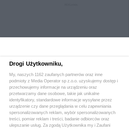
REKLAMA
Drogi Użytkowniku,
My, naszych 1162 zaufanych partnerów oraz inne
Wydawca mediów
lokalnych
podmioty z Media Operator sp z.o.o. uzyskujemy dostęp i
przechowujemy informacje na urządzeniu oraz
przetwarzamy dane osobowe, takie jak unikalne
identyfikatory, standardowe informacje wysyłane przez
urządzenie czy dane przeglądania w celu zapewniania
spersonalizowanych reklam, wybór spersonalizowanych
Nie zapomnij
treści, pomiar reklam i treści, badanie odbiorców oraz
zapoznać się z:
polityką prywatności
regulamin korzystania z portali
ulepszanie usług. Za zgodą Użytkownika my i Zaufani
Twoje
miasto
Skontaktuj się
z nami