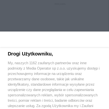
REKLAMA
Drogi Użytkowniku,
My, naszych 1162 zaufanych partnerów oraz inne
Wydawca mediów
lokalnych
podmioty z Media Operator sp z.o.o. uzyskujemy dostęp i
przechowujemy informacje na urządzeniu oraz
przetwarzamy dane osobowe, takie jak unikalne
identyfikatory, standardowe informacje wysyłane przez
urządzenie czy dane przeglądania w celu zapewniania
spersonalizowanych reklam, wybór spersonalizowanych
Nie zapomnij
treści, pomiar reklam i treści, badanie odbiorców oraz
zapoznać się z:
polityką prywatności
regulamin korzystania z portali
ulepszanie usług. Za zgodą Użytkownika my i Zaufani
Twoje
miasto
Skontaktuj się
z nami