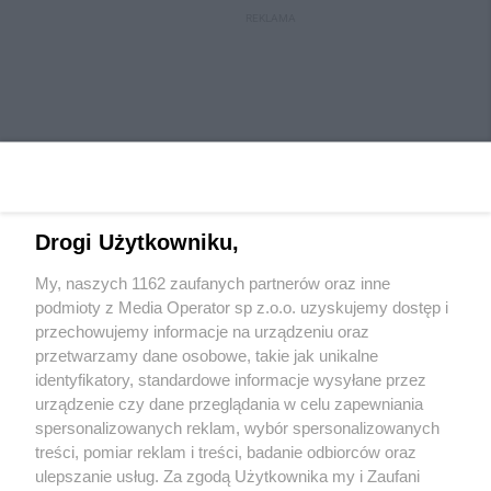
REKLAMA
Drogi Użytkowniku,
My, naszych 1162 zaufanych partnerów oraz inne
Wydawca mediów
lokalnych
podmioty z Media Operator sp z.o.o. uzyskujemy dostęp i
przechowujemy informacje na urządzeniu oraz
przetwarzamy dane osobowe, takie jak unikalne
identyfikatory, standardowe informacje wysyłane przez
urządzenie czy dane przeglądania w celu zapewniania
spersonalizowanych reklam, wybór spersonalizowanych
Nie zapomnij
treści, pomiar reklam i treści, badanie odbiorców oraz
zapoznać się z:
polityką prywatności
regulamin korzystania z portali
ulepszanie usług. Za zgodą Użytkownika my i Zaufani
Twoje
miasto
Skontaktuj się
z nami