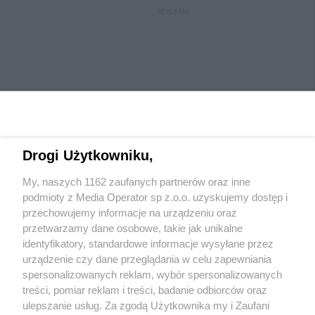
REKLAMA
Drogi Użytkowniku,
My, naszych 1162 zaufanych partnerów oraz inne
Wydawca mediów
lokalnych
podmioty z Media Operator sp z.o.o. uzyskujemy dostęp i
przechowujemy informacje na urządzeniu oraz
przetwarzamy dane osobowe, takie jak unikalne
identyfikatory, standardowe informacje wysyłane przez
urządzenie czy dane przeglądania w celu zapewniania
spersonalizowanych reklam, wybór spersonalizowanych
Nie zapomnij
treści, pomiar reklam i treści, badanie odbiorców oraz
zapoznać się z:
polityką prywatności
regulamin korzystania z portali
ulepszanie usług. Za zgodą Użytkownika my i Zaufani
Twoje
miasto
Skontaktuj się
z nami