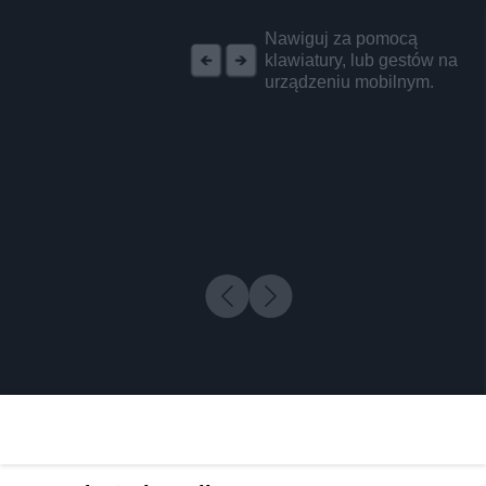
REKLAMA
Nawiguj za pomocą
klawiatury, lub gestów na
urządzeniu mobilnym.