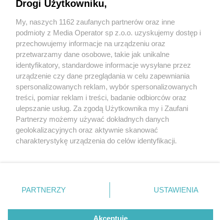
Drogi Użytkowniku,
My, naszych 1162 zaufanych partnerów oraz inne
Wydawca mediów
lokalnych
podmioty z Media Operator sp z.o.o. uzyskujemy dostęp i
przechowujemy informacje na urządzeniu oraz
przetwarzamy dane osobowe, takie jak unikalne
identyfikatory, standardowe informacje wysyłane przez
urządzenie czy dane przeglądania w celu zapewniania
1 / 0
spersonalizowanych reklam, wybór spersonalizowanych
Nie zapomnij
treści, pomiar reklam i treści, badanie odbiorców oraz
zapoznać się z:
polityką prywatności
regulamin korzystania z portali
ulepszanie usług. Za zgodą Użytkownika my i Zaufani
Twoje
miasto
Skontakuj się
z nami
Partnerzy możemy używać dokładnych danych
Piekary Śląskie
Kontakt
geolokalizacyjnych oraz aktywnie skanować
Chorzów
Wydawca
charakterystykę urządzenia do celów identyfikacji.
Tarnowskie Góry
Redakcja
Ruda Śląska
Newsletter
Ponieważ cenimy Twoją prywatność, prosimy o zgodę na
Świętochłowice
Reklama
korzystanie z tych technologii poprzez kliknięcie
Tychy
„Akceptuję”. Zgoda jest dobrowolna i zawsze możesz ją
Bytom
Katowice
zmienić/wycofać klikając przycisk ustawień prywatności
REKLAMA
PARTNERZY
USTAWIENIA
Gliwice
znajdujący się w lewym dolnym rogu strony
. Niektóre
Zabrze
Zagłębie
rodzaje przetwarzania danych nie wymagają zgody
użytkownika, ale masz prawo sprzeciwić się takiemu
Akceptuję