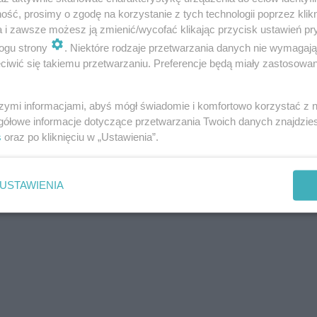
ść, prosimy o zgodę na korzystanie z tych technologii poprzez klikn
a i zawsze możesz ją zmienić/wycofać klikając przycisk ustawień pr
ogu strony
. Niektóre rodzaje przetwarzania danych nie wymagaj
iwić się takiemu przetwarzaniu. Preferencje będą miały zastosowania
szymi informacjami, abyś mógł świadomie i komfortowo korzystać z
gółowe informacje dotyczące przetwarzania Twoich danych znajdzi
s
oraz po kliknięciu w „Ustawienia”.
USTAWIENIA