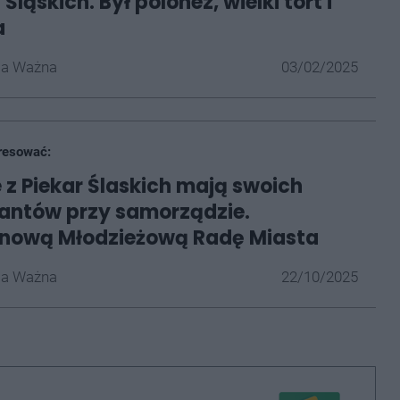
Śląskich. Był polonez, wielki tort i
a
la Ważna
03/02/2025
resować:
 z Piekar Ślaskich mają swoich
antów przy samorządzie.
nową Młodzieżową Radę Miasta
la Ważna
22/10/2025