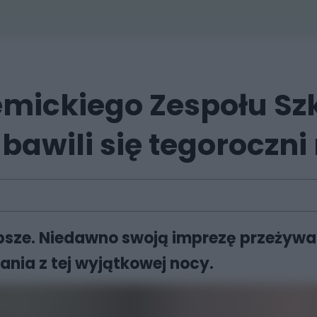
ickiego Zespołu Szk
 bawili się tegoroczn
sze. Niedawno swoją imprezę przeżywali 
rania z tej wyjątkowej nocy.