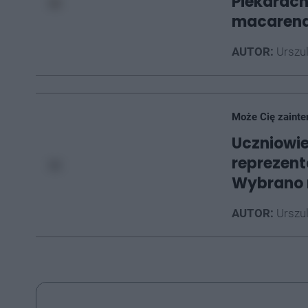
Piekarach 
macaren
AUTOR:
Urszu
Może Cię zainte
Uczniowie
reprezent
Wybrano 
AUTOR:
Urszu