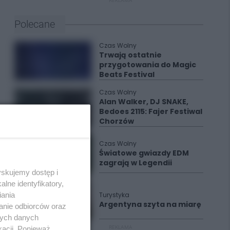
REKLAMA
Polecane
Czas Wolny
Trwają ostatnie
przygotowania do Magic
Beats Festival
Czas Wolny
Alan Walker, DJ SNAKE,
Bedoes 2115: Fajer Festiwal
Chorzów
Czas Wolny
Światowe gwiazdy EDM
zagrają w Legendii
yskujemy dostęp i
lne identyfikatory,
iania
Turystyka
Argentyna szyta na miarę
anie odbiorców oraz
nych danych
kacji. Ponieważ
REKLAMA