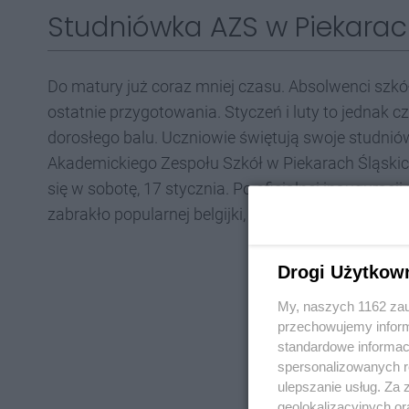
Studniówka AZS w Piekarac
Do matury już coraz mniej czasu. Absolwenci szk
ostatnie przygotowania. Styczeń i luty to jednak c
dorosłego balu. Uczniowie świętują swoje studniów
Akademickiego Zespołu Szkół w Piekarach Śląskich 
się w sobotę, 17 stycznia. Po oficjalnej inauguracj
zabrakło popularnej belgijki, macareny czy YMCA.
Drogi Użytkow
My, naszych 1162 zau
przechowujemy informa
standardowe informac
spersonalizowanych re
ulepszanie usług. Za
geolokalizacyjnych or