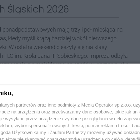
h Śląskich 2026
ół ponadpodstawowych mają trzy i pół miesiąca na
zas, kiedy myśli krążą bardziej wokół pierwszego
ki. W ostatni weekend cieszyły się nią klasy
I LO im. Króla Jana III Sobieskiego. Impreza odbyła
i rozpoczęła się mniej formalna część wydarzenia. Nie
niku,
fanych partnerów oraz inne podmioty z Media Operator sp z.o.o. uz
cje na urządzeniu oraz przetwarzamy dane osobowe, takie jak unika
je wysyłane przez urządzenie czy dane przeglądania w celu zapewn
klam, wybór spersonalizowanych treści, pomiar reklam i treści, bad
 zgodą Użytkownika my i Zaufani Partnerzy możemy używać dokład
az aktywnie skanować charakterystykę urządzenia do celów identyfi