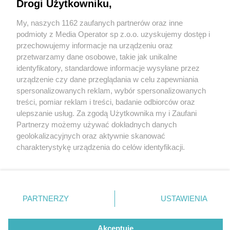
Drogi Użytkowniku,
My, naszych 1162 zaufanych partnerów oraz inne
Wydawca mediów
lokalnych
podmioty z Media Operator sp z.o.o. uzyskujemy dostęp i
przechowujemy informacje na urządzeniu oraz
przetwarzamy dane osobowe, takie jak unikalne
identyfikatory, standardowe informacje wysyłane przez
urządzenie czy dane przeglądania w celu zapewniania
1 / 0
spersonalizowanych reklam, wybór spersonalizowanych
Nie zapomnij
treści, pomiar reklam i treści, badanie odbiorców oraz
zapoznać się z:
polityką prywatności
regulamin korzystania z portali
ulepszanie usług. Za zgodą Użytkownika my i Zaufani
Twoje
miasto
Skontakuj się
z nami
Partnerzy możemy używać dokładnych danych
Piekary Śląskie
Kontakt
geolokalizacyjnych oraz aktywnie skanować
Chorzów
Wydawca
charakterystykę urządzenia do celów identyfikacji.
Tarnowskie Góry
Redakcja
Ruda Śląska
Newsletter
Ponieważ cenimy Twoją prywatność, prosimy o zgodę na
Świętochłowice
Reklama
korzystanie z tych technologii poprzez kliknięcie
Tychy
„Akceptuję”. Zgoda jest dobrowolna i zawsze możesz ją
Bytom
Katowice
zmienić/wycofać klikając przycisk ustawień prywatności
REKLAMA
PARTNERZY
USTAWIENIA
Gliwice
znajdujący się w lewym dolnym rogu strony
. Niektóre
Zabrze
Zagłębie
rodzaje przetwarzania danych nie wymagają zgody
użytkownika, ale masz prawo sprzeciwić się takiemu
Akceptuję