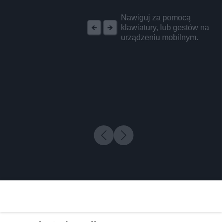
REKLAMA
Nawiguj za pomocą
klawiatury, lub gestów na
urządzeniu mobilnym.