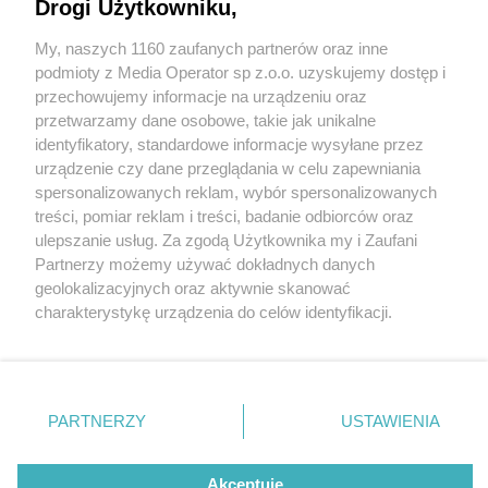
Drogi Użytkowniku,
My, naszych 1160 zaufanych partnerów oraz inne
Wydawca mediów
lokalnych
podmioty z Media Operator sp z.o.o. uzyskujemy dostęp i
przechowujemy informacje na urządzeniu oraz
przetwarzamy dane osobowe, takie jak unikalne
identyfikatory, standardowe informacje wysyłane przez
urządzenie czy dane przeglądania w celu zapewniania
1 / 0
spersonalizowanych reklam, wybór spersonalizowanych
Nie zapomnij
treści, pomiar reklam i treści, badanie odbiorców oraz
zapoznać się z:
polityką prywatności
regulamin korzystania z portali
ulepszanie usług. Za zgodą Użytkownika my i Zaufani
Twoje
miasto
Skontakuj się
z nami
Partnerzy możemy używać dokładnych danych
Piekary Śląskie
Kontakt
geolokalizacyjnych oraz aktywnie skanować
Chorzów
Wydawca
charakterystykę urządzenia do celów identyfikacji.
Tarnowskie Góry
Redakcja
Ruda Śląska
Newsletter
Ponieważ cenimy Twoją prywatność, prosimy o zgodę na
Świętochłowice
Reklama
korzystanie z tych technologii poprzez kliknięcie
Tychy
„Akceptuję”. Zgoda jest dobrowolna i zawsze możesz ją
Bytom
Katowice
zmienić/wycofać klikając przycisk ustawień prywatności
REKLAMA
PARTNERZY
USTAWIENIA
Gliwice
znajdujący się w lewym dolnym rogu strony
. Niektóre
Zabrze
Zagłębie
rodzaje przetwarzania danych nie wymagają zgody
użytkownika, ale masz prawo sprzeciwić się takiemu
Akceptuję