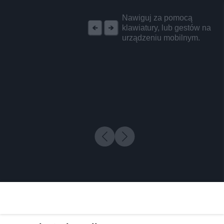
REKLAMA
Nawiguj za pomocą
klawiatury, lub gestów na
urządzeniu mobilnym.