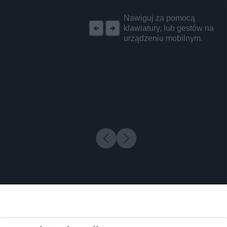
REKLAMA
Nawiguj za pomocą
klawiatury, lub gestów na
urządzeniu mobilnym.