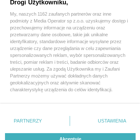
Drogi Użytkowniku,
My, naszych 1162 zaufanych partnerów oraz inne
Wydawca mediów
lokalnych
podmioty z Media Operator sp z.o.o. uzyskujemy dostęp i
przechowujemy informacje na urządzeniu oraz
przetwarzamy dane osobowe, takie jak unikalne
identyfikatory, standardowe informacje wysyłane przez
urządzenie czy dane przeglądania w celu zapewniania
1 / 0
spersonalizowanych reklam, wybór spersonalizowanych
Nie zapomnij
treści, pomiar reklam i treści, badanie odbiorców oraz
zapoznać się z:
polityką prywatności
regulamin korzystania z portali
ulepszanie usług. Za zgodą Użytkownika my i Zaufani
Twoje
miasto
Skontakuj się
z nami
Partnerzy możemy używać dokładnych danych
Piekary Śląskie
Kontakt
geolokalizacyjnych oraz aktywnie skanować
Chorzów
Wydawca
charakterystykę urządzenia do celów identyfikacji.
Tarnowskie Góry
Redakcja
Ruda Śląska
Newsletter
Ponieważ cenimy Twoją prywatność, prosimy o zgodę na
Świętochłowice
Reklama
korzystanie z tych technologii poprzez kliknięcie
Tychy
„Akceptuję”. Zgoda jest dobrowolna i zawsze możesz ją
Bytom
Katowice
zmienić/wycofać klikając przycisk ustawień prywatności
REKLAMA
PARTNERZY
USTAWIENIA
Gliwice
znajdujący się w lewym dolnym rogu strony
. Niektóre
Zabrze
Zagłębie
rodzaje przetwarzania danych nie wymagają zgody
użytkownika, ale masz prawo sprzeciwić się takiemu
Akceptuję