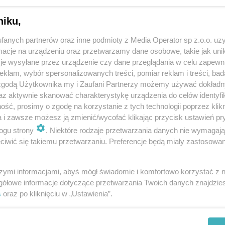
niku,
dycja przedsięwzięcia. 22 stycznia odbyło się
fanych partnerów oraz inne podmioty z Media Operator sp z.o.o. uz
cje na urządzeniu oraz przetwarzamy dane osobowe, takie jak unika
je wysyłane przez urządzenie czy dane przeglądania w celu zapewn
klam, wybór spersonalizowanych treści, pomiar reklam i treści, bad
 zgodą Użytkownika my i Zaufani Partnerzy możemy używać dokład
ąpiły miejsca ogromnej satysfakcji, gdy
az aktywnie skanować charakterystykę urządzenia do celów identyfi
ść, prosimy o zgodę na korzystanie z tych technologii poprzez klikn
kania uczestniczki odebrały zasłużone
a i zawsze możesz ją zmienić/wycofać klikając przycisk ustawień pr
, Prezydent Miasta Piekary Śląskie osobiście
ogu strony
. Niektóre rodzaje przetwarzania danych nie wymagaj
wręczając im dyplomy i doceniając trud
iwić się takiemu przetwarzaniu. Preferencje będą miały zastosowania
moobrony oraz zasad udzielania pierwszej
szymi informacjami, abyś mógł świadomie i komfortowo korzystać z
miejscy.
gółowe informacje dotyczące przetwarzania Twoich danych znajdzi
s
oraz po kliknięciu w „Ustawienia”.
arska Straż Miejska. Kurs został podzielony na dwie