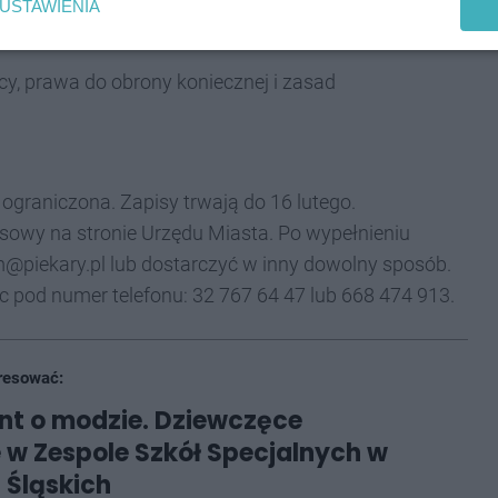
USTAWIENIA
cy, prawa do obrony koniecznej i zasad
c ograniczona. Zapisy trwają do 16 lutego.
sowy na stronie Urzędu Miasta. Po wypełnieniu
sm@piekary.pl lub dostarczyć w inny dowolny sposób.
pod numer telefonu: 32 767 64 47 lub 668 474 913.
resować:
nt o modzie. Dziewczęce
 w Zespole Szkół Specjalnych w
 Śląskich