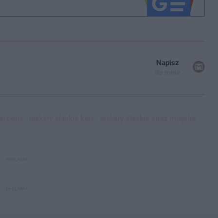
Napisz
do mnie
arzenia,
piekary śląskie kurs,
piekary śląskie straż miejska,
REKLAMA
REKLAMA