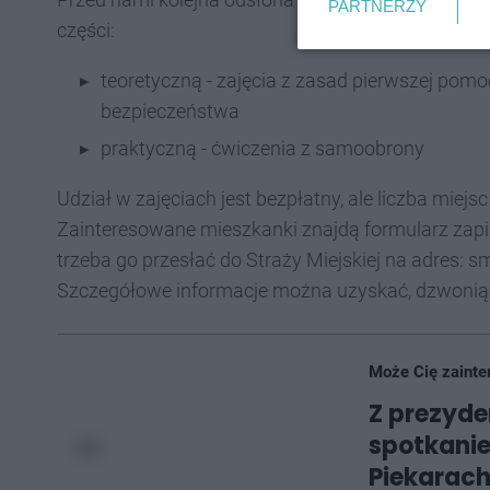
PARTNERZY
części:
teoretyczną - zajęcia z zasad pierwszej pomo
bezpieczeństwa
praktyczną - ćwiczenia z samoobrony
Udział w zajęciach jest bezpłatny, ale liczba miejs
Zainteresowane mieszkanki znajdą formularz zapi
trzeba go przesłać do Straży Miejskiej na adres: 
Szczegółowe informacje można uzyskać, dzwoniąc 
Może Cię zainte
Z prezyde
spotkanie
Piekarach