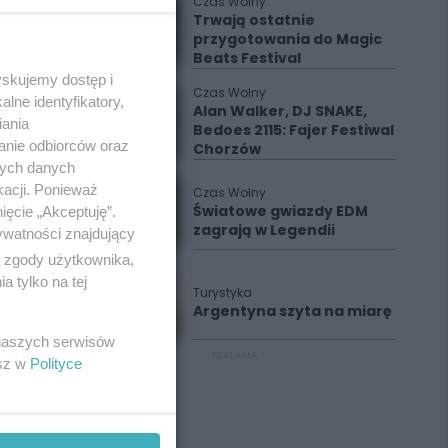
Czas Wolny
Trwają ostatnie
przygotowania do Magic
Beats Festival
yskujemy dostęp i
Czas Wolny
lne identyfikatory,
Alan Walker, DJ SNAKE,
iania
Bedoes 2115: Fajer Festiwal
anie odbiorców oraz
Chorzów
nych danych
kacji. Ponieważ
Czas Wolny
Światowe gwiazdy EDM
ięcie „Akceptuję”.
zagrają w Legendii
ywatności znajdujący
ą zgody użytkownika,
 tylko na tej
Turystyka
Argentyna szyta na miarę
 naszych serwisów
REKLAMA
esz w
Polityce