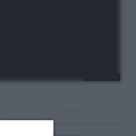
UM Piekary Śląskie
REKLAMA
Polecane