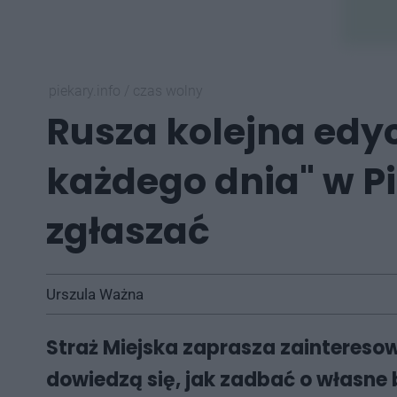
piekary.info
/
czas wolny
Rusza kolejna edy
każdego dnia" w Pi
zgłaszać
Urszula Ważna
Straż Miejska zaprasza zainteresow
dowiedzą się, jak zadbać o własne