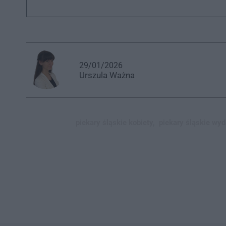
29/01/2026
Urszula
Ważna
piekary śląskie kobiety,
piekary śląskie wyd