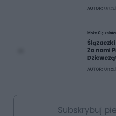
AUTOR:
Urszu
Może Cię zainte
Ślązaczki 
Za nami P
Dziewczą
AUTOR:
Urszu
Subskrybuj pie