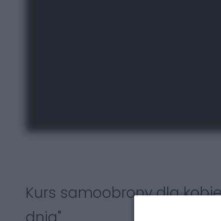
Kurs samoobrony dla kobie
dnia"