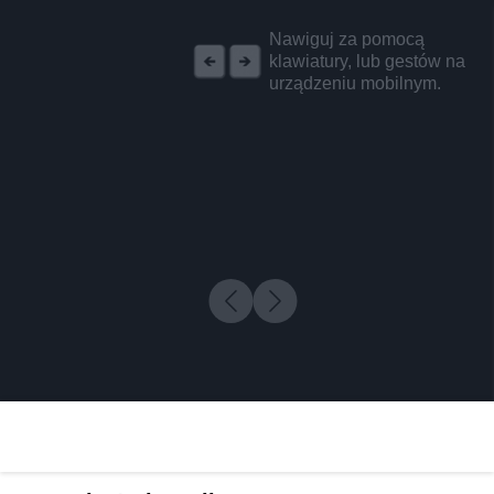
REKLAMA
Nawiguj za pomocą
klawiatury, lub gestów na
urządzeniu mobilnym.