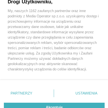
Drogi Użytkowniku,
My, naszych 1162 zaufanych partnerów oraz inne
Wydawca mediów
lokalnych
podmioty z Media Operator sp z.o.o. uzyskujemy dostęp i
przechowujemy informacje na urządzeniu oraz
przetwarzamy dane osobowe, takie jak unikalne
identyfikatory, standardowe informacje wysyłane przez
urządzenie czy dane przeglądania w celu zapewniania
1 / 0
spersonalizowanych reklam, wybór spersonalizowanych
Nie zapomnij
treści, pomiar reklam i treści, badanie odbiorców oraz
zapoznać się z:
polityką prywatności
regulamin korzystania z portali
ulepszanie usług. Za zgodą Użytkownika my i Zaufani
Twoje
miasto
Skontakuj się
z nami
Partnerzy możemy używać dokładnych danych
Piekary Śląskie
Kontakt
geolokalizacyjnych oraz aktywnie skanować
Chorzów
Wydawca
charakterystykę urządzenia do celów identyfikacji.
Tarnowskie Góry
Redakcja
Ruda Śląska
Newsletter
Ponieważ cenimy Twoją prywatność, prosimy o zgodę na
Świętochłowice
Reklama
korzystanie z tych technologii poprzez kliknięcie
Tychy
„Akceptuję”. Zgoda jest dobrowolna i zawsze możesz ją
Bytom
Katowice
zmienić/wycofać klikając przycisk ustawień prywatności
REKLAMA
PARTNERZY
USTAWIENIA
Gliwice
znajdujący się w lewym dolnym rogu strony
. Niektóre
Zabrze
Zagłębie
rodzaje przetwarzania danych nie wymagają zgody
użytkownika, ale masz prawo sprzeciwić się takiemu
Akceptuję