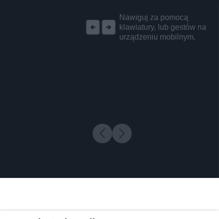
REKLAMA
Nawiguj za pomocą
klawiatury, lub gestów na
urządzeniu mobilnym.