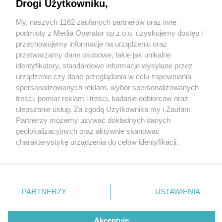
Drogi Użytkowniku,
My, naszych 1162 zaufanych partnerów oraz inne
Wydawca mediów
lokalnych
podmioty z Media Operator sp z.o.o. uzyskujemy dostęp i
przechowujemy informacje na urządzeniu oraz
przetwarzamy dane osobowe, takie jak unikalne
identyfikatory, standardowe informacje wysyłane przez
urządzenie czy dane przeglądania w celu zapewniania
2 / 0
spersonalizowanych reklam, wybór spersonalizowanych
Nie zapomnij
treści, pomiar reklam i treści, badanie odbiorców oraz
zapoznać się z:
polityką prywatności
regulamin korzystania z portali
ulepszanie usług. Za zgodą Użytkownika my i Zaufani
Twoje
miasto
Skontakuj się
z nami
Partnerzy możemy używać dokładnych danych
Piekary Śląskie
Kontakt
geolokalizacyjnych oraz aktywnie skanować
Chorzów
Wydawca
charakterystykę urządzenia do celów identyfikacji.
Tarnowskie Góry
Redakcja
Ruda Śląska
Newsletter
Ponieważ cenimy Twoją prywatność, prosimy o zgodę na
Świętochłowice
Reklama
korzystanie z tych technologii poprzez kliknięcie
Tychy
„Akceptuję”. Zgoda jest dobrowolna i zawsze możesz ją
Bytom
Katowice
zmienić/wycofać klikając przycisk ustawień prywatności
REKLAMA
PARTNERZY
USTAWIENIA
Gliwice
znajdujący się w lewym dolnym rogu strony
. Niektóre
Zabrze
Zagłębie
rodzaje przetwarzania danych nie wymagają zgody
użytkownika, ale masz prawo sprzeciwić się takiemu
Akceptuję