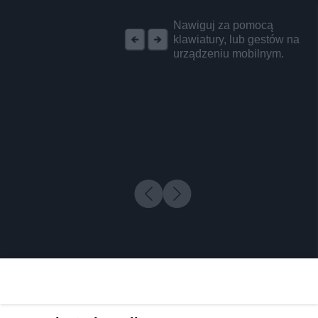
REKLAMA
Nawiguj za pomocą
klawiatury, lub gestów na
urządzeniu mobilnym.