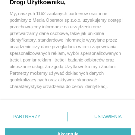
Drogi Użytkowniku,
My, naszych 1162 zaufanych partnerów oraz inne
Wydawca mediów
lokalnych
podmioty z Media Operator sp z.o.o. uzyskujemy dostęp i
przechowujemy informacje na urządzeniu oraz
przetwarzamy dane osobowe, takie jak unikalne
identyfikatory, standardowe informacje wysyłane przez
urządzenie czy dane przeglądania w celu zapewniania
2 / 0
spersonalizowanych reklam, wybór spersonalizowanych
Nie zapomnij
treści, pomiar reklam i treści, badanie odbiorców oraz
zapoznać się z:
polityką prywatności
regulamin korzystania z portali
ulepszanie usług. Za zgodą Użytkownika my i Zaufani
Twoje
miasto
Skontakuj się
z nami
Partnerzy możemy używać dokładnych danych
Piekary Śląskie
Kontakt
geolokalizacyjnych oraz aktywnie skanować
Chorzów
Wydawca
charakterystykę urządzenia do celów identyfikacji.
Tarnowskie Góry
Redakcja
Ruda Śląska
Newsletter
Ponieważ cenimy Twoją prywatność, prosimy o zgodę na
Świętochłowice
Reklama
korzystanie z tych technologii poprzez kliknięcie
Tychy
„Akceptuję”. Zgoda jest dobrowolna i zawsze możesz ją
Bytom
Katowice
zmienić/wycofać klikając przycisk ustawień prywatności
REKLAMA
PARTNERZY
USTAWIENIA
Gliwice
znajdujący się w lewym dolnym rogu strony
. Niektóre
Zabrze
Zagłębie
rodzaje przetwarzania danych nie wymagają zgody
użytkownika, ale masz prawo sprzeciwić się takiemu
Akceptuję