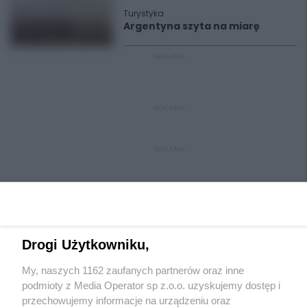
Turystyka
Argentyna szyta na miarę
REKLAMA
REKLAMA
REKLAMA
Drogi Użytkowniku,
My, naszych 1162 zaufanych partnerów oraz inne
Wydawca mediów
lokalnych
podmioty z Media Operator sp z.o.o. uzyskujemy dostęp i
przechowujemy informacje na urządzeniu oraz