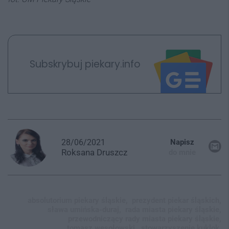
Subskrybuj piekary.info
28/06/2021
Napisz
Roksana
Druszcz
do mnie
absolutorium piekary śląskie,
prezydent piekar śląskich,
sława umińska-duraj,
rada miasta piekary śląskie,
przewodniczący rady miasta piekary śląskie,
tomasz wesołowski,
stowarzyszenie kuklok,