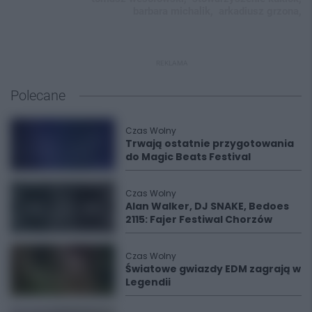
barbara michalik,
arkadiusz grzona,
REKLAMA
Polecane
Czas Wolny
Trwają ostatnie przygotowania
do Magic Beats Festival
Czas Wolny
Alan Walker, DJ SNAKE, Bedoes
2115: Fajer Festiwal Chorzów
Czas Wolny
Światowe gwiazdy EDM zagrają w
Legendii