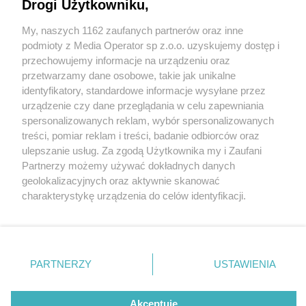
Drogi Użytkowniku,
My, naszych 1162 zaufanych partnerów oraz inne
Wydawca mediów
lokalnych
podmioty z Media Operator sp z.o.o. uzyskujemy dostęp i
przechowujemy informacje na urządzeniu oraz
przetwarzamy dane osobowe, takie jak unikalne
identyfikatory, standardowe informacje wysyłane przez
urządzenie czy dane przeglądania w celu zapewniania
3 / 0
spersonalizowanych reklam, wybór spersonalizowanych
Nie zapomnij
treści, pomiar reklam i treści, badanie odbiorców oraz
zapoznać się z:
polityką prywatności
regulamin korzystania z portali
ulepszanie usług. Za zgodą Użytkownika my i Zaufani
Twoje
miasto
Skontakuj się
z nami
Partnerzy możemy używać dokładnych danych
Piekary Śląskie
Kontakt
geolokalizacyjnych oraz aktywnie skanować
Chorzów
Wydawca
charakterystykę urządzenia do celów identyfikacji.
Tarnowskie Góry
Redakcja
Ruda Śląska
Newsletter
Ponieważ cenimy Twoją prywatność, prosimy o zgodę na
Świętochłowice
Reklama
korzystanie z tych technologii poprzez kliknięcie
Tychy
„Akceptuję”. Zgoda jest dobrowolna i zawsze możesz ją
Bytom
Katowice
zmienić/wycofać klikając przycisk ustawień prywatności
REKLAMA
PARTNERZY
USTAWIENIA
Gliwice
znajdujący się w lewym dolnym rogu strony
. Niektóre
Zabrze
Zagłębie
rodzaje przetwarzania danych nie wymagają zgody
użytkownika, ale masz prawo sprzeciwić się takiemu
Akceptuję