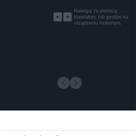
REKLAMA
Nawiguj za pomocą
klawiatury, lub gestów na
urządzeniu mobilnym.