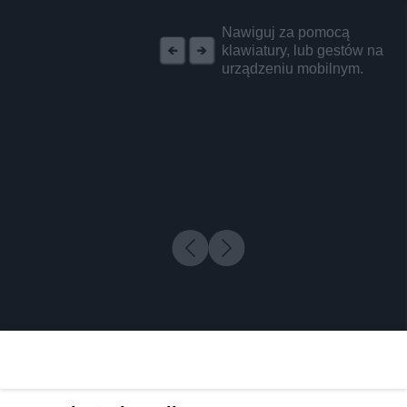
REKLAMA
Nawiguj za pomocą
klawiatury, lub gestów na
urządzeniu mobilnym.