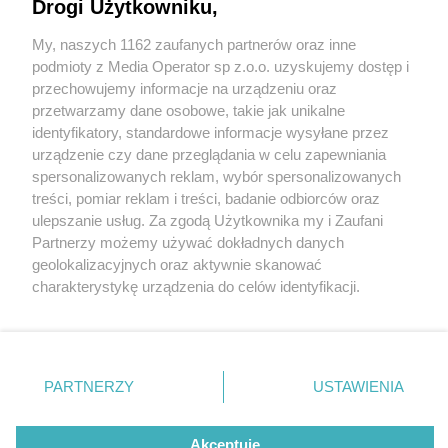
Drogi Użytkowniku,
My, naszych 1162 zaufanych partnerów oraz inne
Wydawca mediów
lokalnych
podmioty z Media Operator sp z.o.o. uzyskujemy dostęp i
przechowujemy informacje na urządzeniu oraz
przetwarzamy dane osobowe, takie jak unikalne
identyfikatory, standardowe informacje wysyłane przez
urządzenie czy dane przeglądania w celu zapewniania
3 / 0
spersonalizowanych reklam, wybór spersonalizowanych
Nie zapomnij
treści, pomiar reklam i treści, badanie odbiorców oraz
zapoznać się z:
polityką prywatności
regulamin korzystania z portali
ulepszanie usług. Za zgodą Użytkownika my i Zaufani
Twoje
miasto
Skontakuj się
z nami
Partnerzy możemy używać dokładnych danych
Piekary Śląskie
Kontakt
geolokalizacyjnych oraz aktywnie skanować
Chorzów
Wydawca
charakterystykę urządzenia do celów identyfikacji.
Tarnowskie Góry
Redakcja
Ruda Śląska
Newsletter
Ponieważ cenimy Twoją prywatność, prosimy o zgodę na
Świętochłowice
Reklama
korzystanie z tych technologii poprzez kliknięcie
Tychy
„Akceptuję”. Zgoda jest dobrowolna i zawsze możesz ją
Bytom
Katowice
zmienić/wycofać klikając przycisk ustawień prywatności
REKLAMA
PARTNERZY
USTAWIENIA
Gliwice
znajdujący się w lewym dolnym rogu strony
. Niektóre
Zabrze
Zagłębie
rodzaje przetwarzania danych nie wymagają zgody
użytkownika, ale masz prawo sprzeciwić się takiemu
Akceptuję