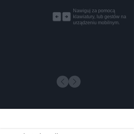
REKLAMA
Nawiguj za pomocą
klawiatury, lub gestów na
urządzeniu mobilnym.