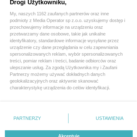
Drogi Użytkowniku,
My, naszych 1162 zaufanych partnerów oraz inne
Wydawca mediów
lokalnych
podmioty z Media Operator sp z.o.o. uzyskujemy dostęp i
przechowujemy informacje na urządzeniu oraz
przetwarzamy dane osobowe, takie jak unikalne
identyfikatory, standardowe informacje wysyłane przez
urządzenie czy dane przeglądania w celu zapewniania
5 / 0
spersonalizowanych reklam, wybór spersonalizowanych
Nie zapomnij
treści, pomiar reklam i treści, badanie odbiorców oraz
zapoznać się z:
polityką prywatności
regulamin korzystania z portali
ulepszanie usług. Za zgodą Użytkownika my i Zaufani
Twoje
miasto
Skontakuj się
z nami
Partnerzy możemy używać dokładnych danych
Piekary Śląskie
Kontakt
geolokalizacyjnych oraz aktywnie skanować
Chorzów
Wydawca
charakterystykę urządzenia do celów identyfikacji.
Tarnowskie Góry
Redakcja
Ruda Śląska
Newsletter
Ponieważ cenimy Twoją prywatność, prosimy o zgodę na
Świętochłowice
Reklama
korzystanie z tych technologii poprzez kliknięcie
Tychy
„Akceptuję”. Zgoda jest dobrowolna i zawsze możesz ją
Bytom
Katowice
zmienić/wycofać klikając przycisk ustawień prywatności
REKLAMA
PARTNERZY
USTAWIENIA
Gliwice
znajdujący się w lewym dolnym rogu strony
. Niektóre
Zabrze
Zagłębie
rodzaje przetwarzania danych nie wymagają zgody
użytkownika, ale masz prawo sprzeciwić się takiemu
Akceptuję