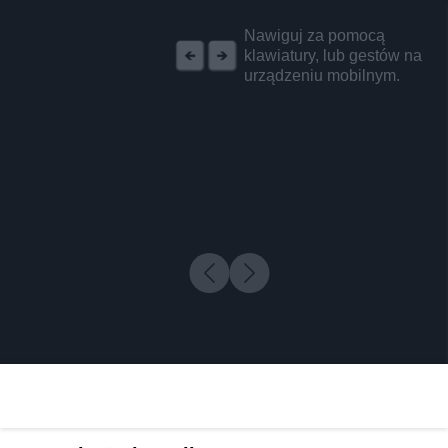
REKLAMA
Nawiguj za pomocą
klawiatury, lub gestów na
urządzeniu mobilnym.