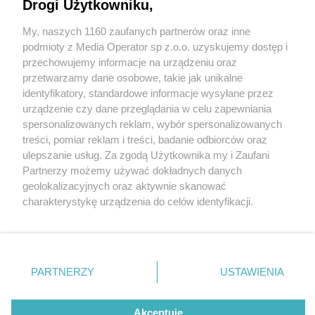
Drogi Użytkowniku,
My, naszych 1160 zaufanych partnerów oraz inne
Wydawca mediów
lokalnych
podmioty z Media Operator sp z.o.o. uzyskujemy dostęp i
przechowujemy informacje na urządzeniu oraz
przetwarzamy dane osobowe, takie jak unikalne
identyfikatory, standardowe informacje wysyłane przez
urządzenie czy dane przeglądania w celu zapewniania
5 / 0
spersonalizowanych reklam, wybór spersonalizowanych
Nie zapomnij
treści, pomiar reklam i treści, badanie odbiorców oraz
zapoznać się z:
polityką prywatności
regulamin korzystania z portali
ulepszanie usług. Za zgodą Użytkownika my i Zaufani
Twoje
miasto
Skontakuj się
z nami
Partnerzy możemy używać dokładnych danych
Piekary Śląskie
Kontakt
geolokalizacyjnych oraz aktywnie skanować
Chorzów
Wydawca
charakterystykę urządzenia do celów identyfikacji.
Tarnowskie Góry
Redakcja
Ruda Śląska
Newsletter
Ponieważ cenimy Twoją prywatność, prosimy o zgodę na
Świętochłowice
Reklama
korzystanie z tych technologii poprzez kliknięcie
Tychy
„Akceptuję”. Zgoda jest dobrowolna i zawsze możesz ją
Bytom
Katowice
zmienić/wycofać klikając przycisk ustawień prywatności
REKLAMA
PARTNERZY
USTAWIENIA
Gliwice
znajdujący się w lewym dolnym rogu strony
. Niektóre
Zabrze
Zagłębie
rodzaje przetwarzania danych nie wymagają zgody
użytkownika, ale masz prawo sprzeciwić się takiemu
Akceptuję