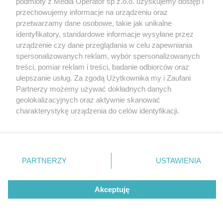
podmioty z Media Operator sp z.o.o. uzyskujemy dostęp i
edycji Pucharu Polski w Dogtekkingu w Parku
Katowice
przechowujemy informacje na urządzeniu oraz
Śląskim
Gliwice
Zabrze
przetwarzamy dane osobowe, takie jak unikalne
Zagłębie
identyfikatory, standardowe informacje wysyłane przez
urządzenie czy dane przeglądania w celu zapewniania
spersonalizowanych reklam, wybór spersonalizowanych
treści, pomiar reklam i treści, badanie odbiorców oraz
4 / 29
ulepszanie usług. Za zgodą Użytkownika my i Zaufani
Partnerzy możemy używać dokładnych danych
Dogtrekking park slaski 23
geolokalizacyjnych oraz aktywnie skanować
charakterystykę urządzenia do celów identyfikacji.
Ponieważ cenimy Twoją prywatność, prosimy o zgodę na
korzystanie z tych technologii poprzez kliknięcie
„Akceptuję”. Zgoda jest dobrowolna i zawsze możesz ją
zmienić/wycofać klikając przycisk ustawień prywatności
REKLAMA
PARTNERZY
USTAWIENIA
znajdujący się w lewym dolnym rogu strony
. Niektóre
rodzaje przetwarzania danych nie wymagają zgody
użytkownika, ale masz prawo sprzeciwić się takiemu
Akceptuję
przetwarzaniu. Preferencje będą miały zastosowania tylko
na tej witrynie.