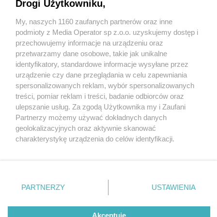
Drogi Użytkowniku,
My, naszych 1160 zaufanych partnerów oraz inne
Wydawca mediów
lokalnych
podmioty z Media Operator sp z.o.o. uzyskujemy dostęp i
przechowujemy informacje na urządzeniu oraz
przetwarzamy dane osobowe, takie jak unikalne
identyfikatory, standardowe informacje wysyłane przez
urządzenie czy dane przeglądania w celu zapewniania
spersonalizowanych reklam, wybór spersonalizowanych
2 / 1
Nie zapomnij
treści, pomiar reklam i treści, badanie odbiorców oraz
zapoznać się z:
polityką prywatności
regulamin korzystania z portali
ulepszanie usług. Za zgodą Użytkownika my i Zaufani
Twoje
miasto
Skontakuj się
z nami
Partnerzy możemy używać dokładnych danych
Piekary Śląskie
Kontakt
geolokalizacyjnych oraz aktywnie skanować
Chorzów
Wydawca
charakterystykę urządzenia do celów identyfikacji.
Tarnowskie Góry
Redakcja
Ruda Śląska
Newsletter
Ponieważ cenimy Twoją prywatność, prosimy o zgodę na
Świętochłowice
Reklama
korzystanie z tych technologii poprzez kliknięcie
Tychy
„Akceptuję”. Zgoda jest dobrowolna i zawsze możesz ją
Bytom
Katowice
zmienić/wycofać klikając przycisk ustawień prywatności
REKLAMA
PARTNERZY
USTAWIENIA
Gliwice
znajdujący się w lewym dolnym rogu strony
. Niektóre
Zabrze
Zagłębie
rodzaje przetwarzania danych nie wymagają zgody
użytkownika, ale masz prawo sprzeciwić się takiemu
Akceptuję