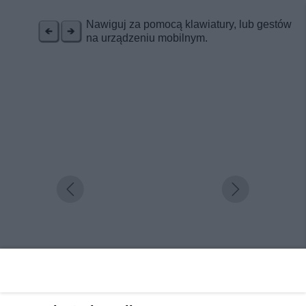
REKLAMA
Nawiguj za pomocą klawiatury, lub gestów
na urządzeniu mobilnym.
Pokoje dla pracowników – Ruda Śląska