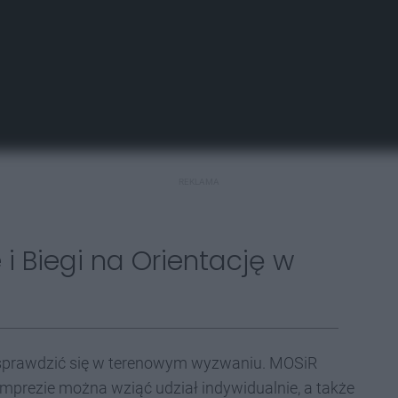
REKLAMA
i Biegi na Orientację w
y sprawdzić się w terenowym wyzwaniu. MOSiR
 imprezie można wziąć udział indywidualnie, a także