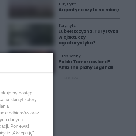
Turystyka
Argentyna szyta na miarę
Turystyka
Lubelszczyzna. Turystyka
wiejska, czy
agroturystyka?
Czas Wolny
Polski Tomorrowland?
Ambitne plany Legendii
REKLAMA
yskujemy dostęp i
lne identyfikatory,
iania
anie odbiorców oraz
nych danych
kacji. Ponieważ
ięcie „Akceptuję”.