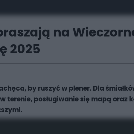
apraszają na Wieczor
ję 2025
zachęca, by ruszyć w plener. Dla śmiałk
w terenie, posługiwanie się mapą oraz k
iższymi.