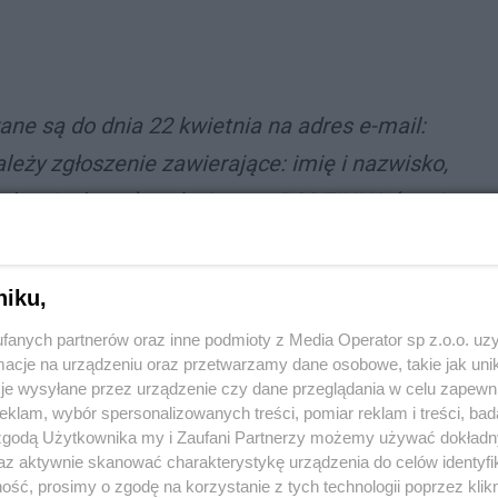
ne są do dnia 22 kwietnia na adres e-mail:
leży zgłoszenie zawierające: imię i nazwisko,
obowiązkowo), rodzaj trasy: RODZINNA (tutaj
 OPEN. Zgłoszenia można również dokonać
elefonu 32 768-10-10 w Dziale Organizacji
niku,
iątku w godz. 7:30-15:30 - podają
fanych partnerów oraz inne podmioty z Media Operator sp z.o.o. uz
cje na urządzeniu oraz przetwarzamy dane osobowe, takie jak unika
je wysyłane przez urządzenie czy dane przeglądania w celu zapewn
klam, wybór spersonalizowanych treści, pomiar reklam i treści, bad
 zgodą Użytkownika my i Zaufani Partnerzy możemy używać dokład
Zbiórkę zaplanowano na stadionie MOSiR-u przy ul.
az aktywnie skanować charakterystykę urządzenia do celów identyfi
ść, prosimy o zgodę na korzystanie z tych technologii poprzez klikn