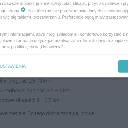
a i zawsze możesz ją zmienić/wycofać klikając przycisk ustawień pr
ogu strony
. Niektóre rodzaje przetwarzania danych nie wymagaj
iwić się takiemu przetwarzaniu. Preferencje będą miały zastosowania
ej interwały minutowe
szymi informacjami, abyś mógł świadomie i komfortowo korzystać z
gółowe informacje dotyczące przetwarzania Twoich danych znajdzi
integrację przy ognisku z kiełbaskami. W dniu
s
oraz po kliknięciu w „Ustawienia”.
statnich chętnych zarezerwowano 30 miejsc.
e 5 zł, natomiast dorosłego - 10 zł. Płatności odbędą
USTAWIENIA
y:
ny; długość: 2,5 - 3 km
2 osobowe; długość: 3,5 – 4 km
obowe; długość: 3 – 3,5 km
owe medale. Do tego dobra zabawa i nowe