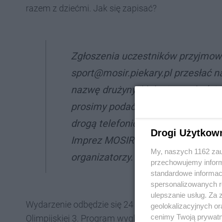
razem z dziećmi. Jak się zapisać?
Zgłoszenia uczestników przyjmowa
sport@mosir.piekary.pl przesłać na
nazwę drużyny/klubu/zespołu (nie
prosimy podać wiek dziecka) czy
drogą telefoniczną pod numerem t
Drogi Użytkow
Imprez MOSIR od poniedziałku do p
My, naszych 1162 zau
organizatorzy.
przechowujemy informa
standardowe informac
spersonalizowanych re
ulepszanie usług. Za
Wydarzenie odbędzie się 24 kwietnia (czwartek). 
geolokalizacyjnych or
cenimy Twoją prywatno
Olimpijskiej 3. Program wygląda następująco: