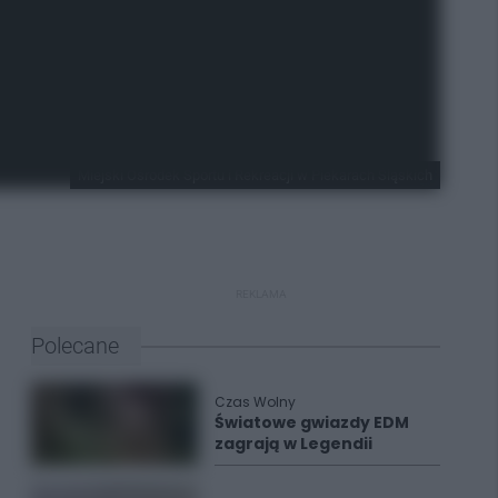
Miejski Ośrodek Sportu i Rekreacji w Piekarach Śląskich
REKLAMA
Polecane
Czas Wolny
Światowe gwiazdy EDM
zagrają w Legendii