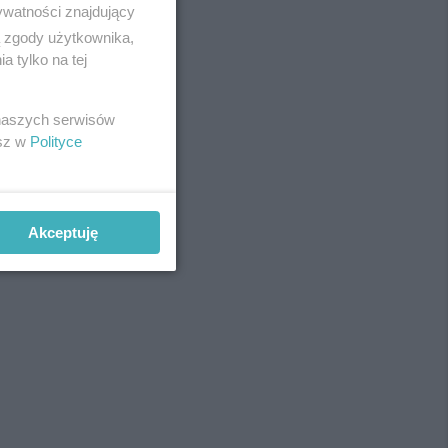
ywatności znajdujący
ą zgody użytkownika,
 tylko na tej
 naszych serwisów
esz w
Polityce
Akceptuję