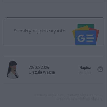
Subskrybuj piekary.info
23/02/2026
Napisz
Urszula
Ważna
do mnie
piekary śląskie pit,
piekary śląskie loteria,
urząd miasta piekary śląskie,