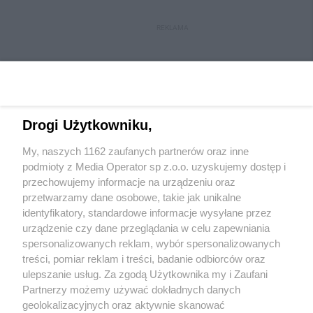
REKLAMA
Drogi Użytkowniku,
My, naszych 1162 zaufanych partnerów oraz inne
Wydawca mediów
lokalnych
podmioty z Media Operator sp z.o.o. uzyskujemy dostęp i
przechowujemy informacje na urządzeniu oraz
przetwarzamy dane osobowe, takie jak unikalne
identyfikatory, standardowe informacje wysyłane przez
urządzenie czy dane przeglądania w celu zapewniania
spersonalizowanych reklam, wybór spersonalizowanych
Nie zapomnij
treści, pomiar reklam i treści, badanie odbiorców oraz
zapoznać się z:
polityką prywatności
regulamin korzystania z portali
ulepszanie usług. Za zgodą Użytkownika my i Zaufani
Twoje
miasto
Skontakuj się
z nami
Partnerzy możemy używać dokładnych danych
Piekary Śląskie
Kontakt
geolokalizacyjnych oraz aktywnie skanować
Chorzów
Wydawca