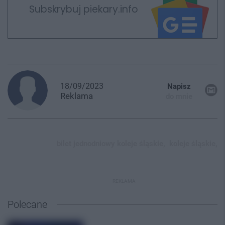
Subskrybuj piekary.info
18/09/2023
Napisz
Reklama
do mnie
bilet jednodniowy koleje śląskie,
koleje śląskie,
REKLAMA
Polecane