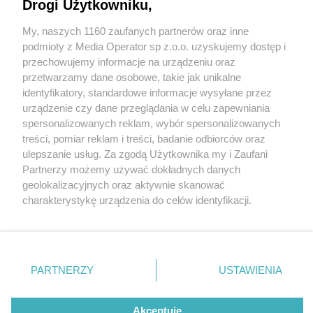
Drogi Użytkowniku,
My, naszych 1160 zaufanych partnerów oraz inne
Wydawca mediów
lokalnych
podmioty z Media Operator sp z.o.o. uzyskujemy dostęp i
przechowujemy informacje na urządzeniu oraz
przetwarzamy dane osobowe, takie jak unikalne
identyfikatory, standardowe informacje wysyłane przez
urządzenie czy dane przeglądania w celu zapewniania
1 / 0
spersonalizowanych reklam, wybór spersonalizowanych
Nie zapomnij
treści, pomiar reklam i treści, badanie odbiorców oraz
zapoznać się z:
polityką prywatności
regulamin korzystania z portali
ulepszanie usług. Za zgodą Użytkownika my i Zaufani
Twoje
miasto
Skontakuj się
z nami
Partnerzy możemy używać dokładnych danych
Piekary Śląskie
Kontakt
geolokalizacyjnych oraz aktywnie skanować
Chorzów
Wydawca
charakterystykę urządzenia do celów identyfikacji.
Tarnowskie Góry
Redakcja
Ruda Śląska
Newsletter
Ponieważ cenimy Twoją prywatność, prosimy o zgodę na
Świętochłowice
Reklama
korzystanie z tych technologii poprzez kliknięcie
Tychy
„Akceptuję”. Zgoda jest dobrowolna i zawsze możesz ją
Bytom
Katowice
zmienić/wycofać klikając przycisk ustawień prywatności
REKLAMA
PARTNERZY
USTAWIENIA
Gliwice
znajdujący się w lewym dolnym rogu strony
. Niektóre
Zabrze
Zagłębie
rodzaje przetwarzania danych nie wymagają zgody
użytkownika, ale masz prawo sprzeciwić się takiemu
Akceptuję