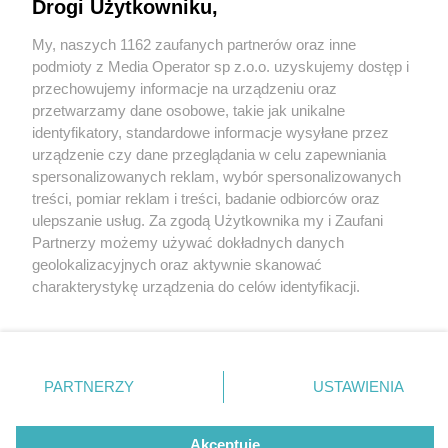
Drogi Użytkowniku,
My, naszych 1162 zaufanych partnerów oraz inne
Wydawca mediów
lokalnych
podmioty z Media Operator sp z.o.o. uzyskujemy dostęp i
przechowujemy informacje na urządzeniu oraz
przetwarzamy dane osobowe, takie jak unikalne
identyfikatory, standardowe informacje wysyłane przez
urządzenie czy dane przeglądania w celu zapewniania
3 / 0
spersonalizowanych reklam, wybór spersonalizowanych
Nie zapomnij
treści, pomiar reklam i treści, badanie odbiorców oraz
zapoznać się z:
polityką prywatności
regulamin korzystania z portali
ulepszanie usług. Za zgodą Użytkownika my i Zaufani
Twoje
miasto
Skontakuj się
z nami
Partnerzy możemy używać dokładnych danych
Piekary Śląskie
Kontakt
geolokalizacyjnych oraz aktywnie skanować
Chorzów
Wydawca
charakterystykę urządzenia do celów identyfikacji.
Tarnowskie Góry
Redakcja
Ruda Śląska
Newsletter
Ponieważ cenimy Twoją prywatność, prosimy o zgodę na
Świętochłowice
Reklama
korzystanie z tych technologii poprzez kliknięcie
Tychy
„Akceptuję”. Zgoda jest dobrowolna i zawsze możesz ją
Bytom
Katowice
zmienić/wycofać klikając przycisk ustawień prywatności
REKLAMA
PARTNERZY
USTAWIENIA
Gliwice
znajdujący się w lewym dolnym rogu strony
. Niektóre
Zabrze
Zagłębie
rodzaje przetwarzania danych nie wymagają zgody
użytkownika, ale masz prawo sprzeciwić się takiemu
Akceptuję