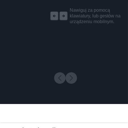
REKLAMA
Nawiguj za pomocą
klawiatury, lub gestów na
urządzeniu mobilnym.