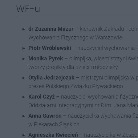
WF-u
dr Zuzanna Mazur
– kierownik Zakładu Teor
Wychowania Fizycznego w Warszawie
Piotr Wróblewski
– nauczyciel wychowania fi
Monika Pyrek
– olimpijka, wicemistrzyni świa
tworzy projekty dla dzieci i młodzieży
Otylia Jędrzejczak
– mistrzyni olimpijska w 
prezes Polskiego Związku Pływackiego
Karol Czyż
– nauczyciel wychowania fizyczne
Oddziałami Integracyjnymi nr 8 im. Jana Mat
Anna Gawron
– nauczycielka wychowania fi
w Piekarach Śląskich
Agnieszka Kwiecień
– nauczycielka w Zespol