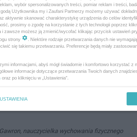
klam, wybór spersonalizowanych treści, pomiar reklam i treści, bad
 zgodą Użytkownika my i Zaufani Partnerzy możemy używać dokład
az aktywnie skanować charakterystykę urządzenia do celów identyfi
ść, prosimy o zgodę na korzystanie z tych technologii poprzez klikn
a i zawsze możesz ją zmienić/wycofać klikając przycisk ustawień pr
owo zostanie skierowana do konsultacji
ogu strony
. Niektóre rodzaje przetwarzania danych nie wymagaj
 w życie od nowego roku szkolnego - we wrześniu
iwić się takiemu przetwarzaniu. Preferencje będą miały zastosowania
szymi informacjami, abyś mógł świadomie i komfortowo korzystać z
 w zespole
gółowe informacje dotyczące przetwarzania Twoich danych znajdzi
s
oraz po kliknięciu w „Ustawienia”.
wą znalazła się nauczycielka z naszego miasta. Do
USTAWIENIA
 cieszy się także jej placówka.
Gawron, nauczycielka wychowania fizycznego