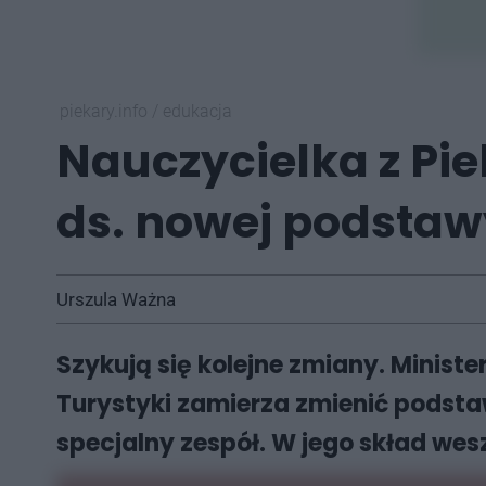
piekary.info
/
edukacja
Nauczycielka z Pie
ds. nowej podsta
Urszula Ważna
Szykują się kolejne zmiany. Minist
Turystyki zamierza zmienić podst
specjalny zespół. W jego skład wes