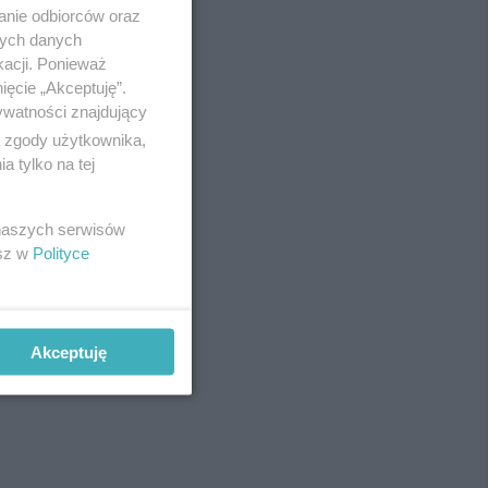
anie odbiorców oraz
nych danych
kacji. Ponieważ
ięcie „Akceptuję”.
ywatności znajdujący
ą zgody użytkownika,
 tylko na tej
 naszych serwisów
esz w
Polityce
Akceptuję