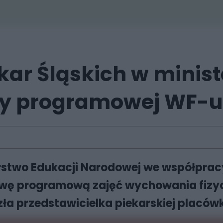
kar Śląskich w minis
wy programowej WF-u
erstwo Edukacji Narodowej we współprac
awę programową zajęć wychowania fizy
zła przedstawicielka piekarskiej placów