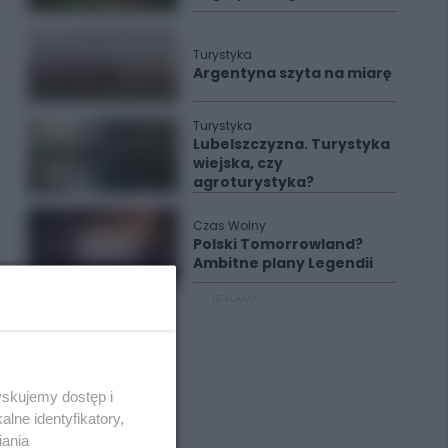
Turystyka
Argentyna szyta na miarę
Turystyka
Lubelszczyzna. Turystyka
wiejska, czy
agroturystyka?
Czas Wolny
Polski Tomorrowland?
Ambitne plany Legendii
REKLAMA
yskujemy dostęp i
lne identyfikatory,
iania