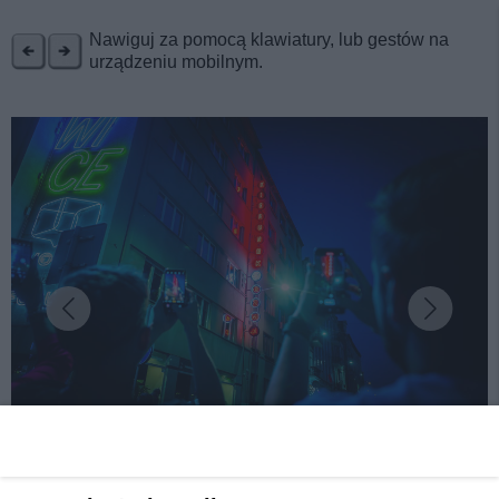
REKLAMA
Nawiguj za pomocą klawiatury, lub gestów na
urządzeniu mobilnym.
fot:
Największy w Polsce festiwal mikrowypraw