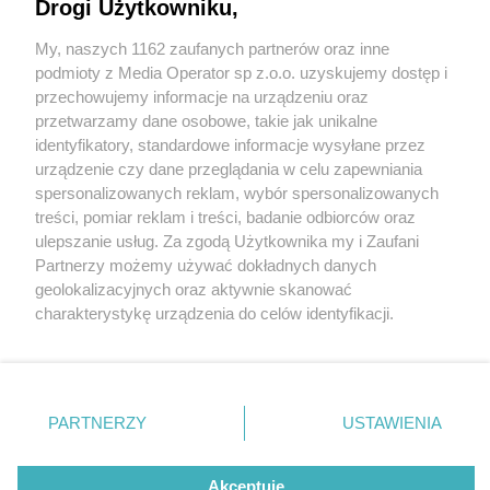
"Kierunek GZM" już w ten weekend! Są jeszcze
Drogi Użytkowniku,
miejsca na niektóre wycieczki
My, naszych 1162 zaufanych partnerów oraz inne
Wydawca mediów
lokalnych
podmioty z Media Operator sp z.o.o. uzyskujemy dostęp i
przechowujemy informacje na urządzeniu oraz
przetwarzamy dane osobowe, takie jak unikalne
identyfikatory, standardowe informacje wysyłane przez
urządzenie czy dane przeglądania w celu zapewniania
2 / 6
spersonalizowanych reklam, wybór spersonalizowanych
Nie zapomnij
treści, pomiar reklam i treści, badanie odbiorców oraz
zapoznać się z:
polityką prywatności
regulamin korzystania z portali
Kierunek Gzm 3
ulepszanie usług. Za zgodą Użytkownika my i Zaufani
Twoje
miasto
Skontakuj się
z nami
Partnerzy możemy używać dokładnych danych
Piekary Śląskie
Kontakt
geolokalizacyjnych oraz aktywnie skanować
Chorzów
Wydawca
charakterystykę urządzenia do celów identyfikacji.
Tarnowskie Góry
Redakcja
Ruda Śląska
Newsletter
Ponieważ cenimy Twoją prywatność, prosimy o zgodę na
Świętochłowice
Reklama
korzystanie z tych technologii poprzez kliknięcie
Tychy
„Akceptuję”. Zgoda jest dobrowolna i zawsze możesz ją
Bytom
Katowice
zmienić/wycofać klikając przycisk ustawień prywatności
REKLAMA
PARTNERZY
USTAWIENIA
Gliwice
znajdujący się w lewym dolnym rogu strony
. Niektóre
Zabrze
Zagłębie
rodzaje przetwarzania danych nie wymagają zgody
użytkownika, ale masz prawo sprzeciwić się takiemu
Akceptuję