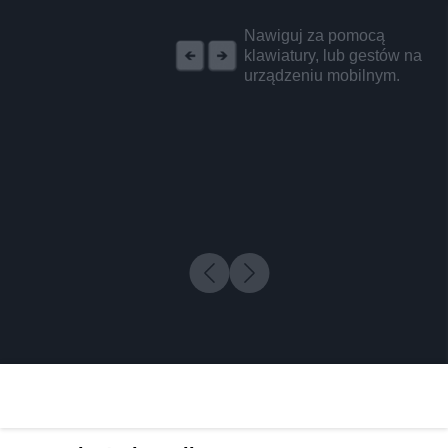
REKLAMA
Nawiguj za pomocą
klawiatury, lub gestów na
urządzeniu mobilnym.