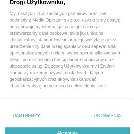
Drogi Użytkowniku,
My, naszych 1162 zaufanych partnerów oraz inne
Wydawca mediów
lokalnych
podmioty z Media Operator sp z.o.o. uzyskujemy dostęp i
przechowujemy informacje na urządzeniu oraz
przetwarzamy dane osobowe, takie jak unikalne
identyfikatory, standardowe informacje wysyłane przez
urządzenie czy dane przeglądania w celu zapewniania
5 / 0
spersonalizowanych reklam, wybór spersonalizowanych
Nie zapomnij
treści, pomiar reklam i treści, badanie odbiorców oraz
zapoznać się z:
polityką prywatności
regulamin korzystania z portali
ulepszanie usług. Za zgodą Użytkownika my i Zaufani
Twoje
miasto
Skontakuj się
z nami
Partnerzy możemy używać dokładnych danych
Piekary Śląskie
Kontakt
geolokalizacyjnych oraz aktywnie skanować
Chorzów
Wydawca
charakterystykę urządzenia do celów identyfikacji.
Tarnowskie Góry
Redakcja
Ruda Śląska
Newsletter
Ponieważ cenimy Twoją prywatność, prosimy o zgodę na
Świętochłowice
Reklama
korzystanie z tych technologii poprzez kliknięcie
Tychy
„Akceptuję”. Zgoda jest dobrowolna i zawsze możesz ją
Bytom
Katowice
zmienić/wycofać klikając przycisk ustawień prywatności
REKLAMA
PARTNERZY
USTAWIENIA
Gliwice
znajdujący się w lewym dolnym rogu strony
. Niektóre
Zabrze
Zagłębie
rodzaje przetwarzania danych nie wymagają zgody
użytkownika, ale masz prawo sprzeciwić się takiemu
Akceptuję