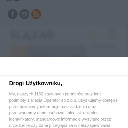
Drogi Użytkowniku,
My, naszych 1162 zaufanych partnerów oraz inne
podmioty z Media Operator sp z.o.o. uzyskujemy dostęp i
przechowujemy informacje na urządzeniu oraz
Wróć do strony głównej
przetwarzamy dane osobowe, takie jak unikalne
identyfikatory, standardowe informacje wysyłane przez
ślązag.pl
urządzenie czy dane przeglądania w celu zapewniania