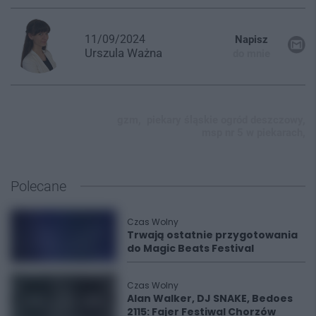
11/09/2024
Napisz
Urszula
Ważna
do mnie
gzm,
piekary śląskie ogród deszczowy,
msp nr 5 w piekarach,
Polecane
Czas Wolny
Trwają ostatnie przygotowania
do Magic Beats Festival
Czas Wolny
Alan Walker, DJ SNAKE, Bedoes
2115: Fajer Festiwal Chorzów