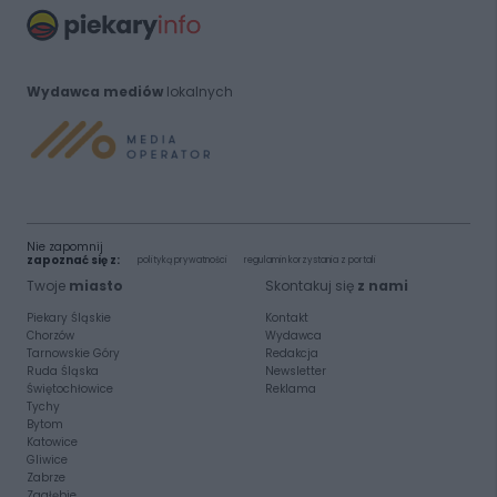
Wydawca mediów
lokalnych
Nie zapomnij
zapoznać się z:
polityką prywatności
regulamin korzystania z portali
Twoje
miasto
Skontakuj się
z nami
Piekary Śląskie
Kontakt
Chorzów
Wydawca
Tarnowskie Góry
Redakcja
Ruda Śląska
Newsletter
Świętochłowice
Reklama
Tychy
Bytom
Katowice
Gliwice
Zabrze
Zagłębie