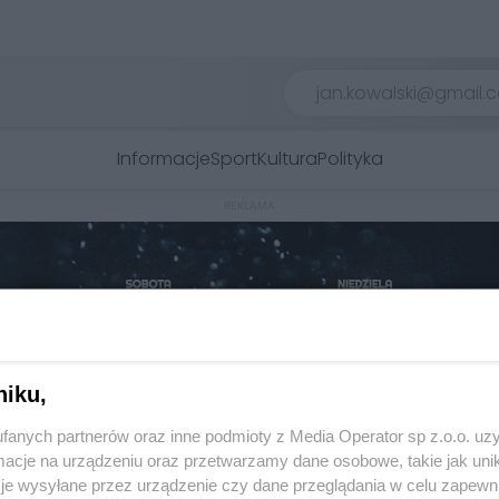
Informacje
Sport
Kultura
Polityka
REKLAMA
niku,
fanych partnerów oraz inne podmioty z Media Operator sp z.o.o. uz
cje na urządzeniu oraz przetwarzamy dane osobowe, takie jak unika
je wysyłane przez urządzenie czy dane przeglądania w celu zapewn