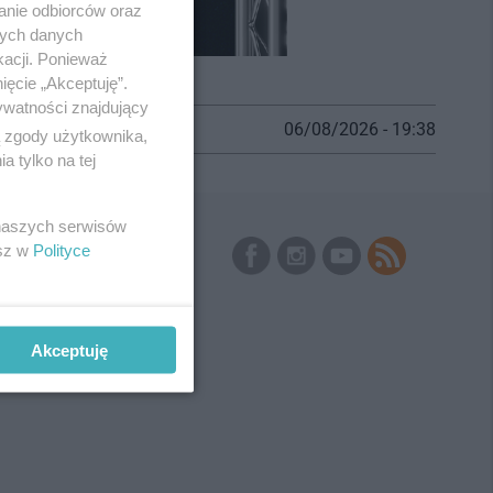
anie odbiorców oraz
nych danych
kacji. Ponieważ
ięcie „Akceptuję”.
ywatności znajdujący
06/08/2026 - 19:38
ą zgody użytkownika,
 tylko na tej
 naszych serwisów
Skontaktuj się
z nami
esz w
Polityce
Kontakt
Wydawca
Redakcja
Newsletter
Reklama
Akceptuję