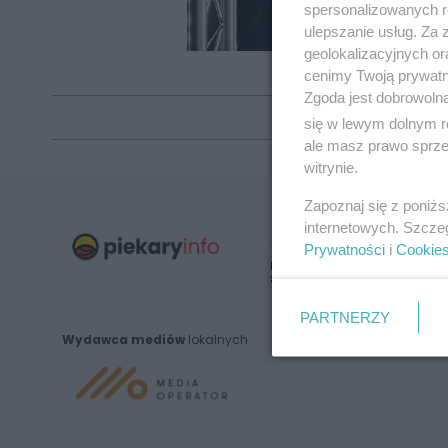
spersonalizowanych re
ulepszanie usług. Za
geolokalizacyjnych or
cenimy Twoją prywatno
Zgoda jest dobrowoln
się w lewym dolnym r
ale masz prawo sprzec
witrynie.
Zapoznaj się z poniż
internetowych. Szcze
Prywatności
i
Cookie
Nie zapomnij
zapoznać się z:
polityką prywatnośc
PARTNERZY
Wydawca mediów
lokalnych