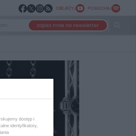
OBEJRZYJ
POSŁUCHAJ
zapisz mnie na newsletter
yskujemy dostęp i
lne identyfikatory,
iania