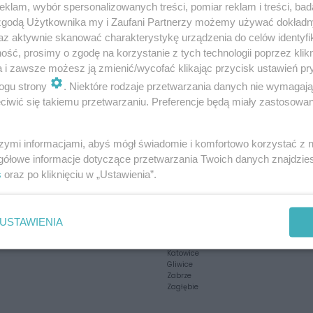
klam, wybór spersonalizowanych treści, pomiar reklam i treści, bad
 zgodą Użytkownika my i Zaufani Partnerzy możemy używać dokład
az aktywnie skanować charakterystykę urządzenia do celów identyfi
ść, prosimy o zgodę na korzystanie z tych technologii poprzez klikn
a i zawsze możesz ją zmienić/wycofać klikając przycisk ustawień pr
ogu strony
. Niektóre rodzaje przetwarzania danych nie wymagaj
iwić się takiemu przetwarzaniu. Preferencje będą miały zastosowania
szymi informacjami, abyś mógł świadomie i komfortowo korzystać z
Twoje
miasto
gółowe informacje dotyczące przetwarzania Twoich danych znajdzi
s
oraz po kliknięciu w „Ustawienia”.
Piekary Śląskie
Chorzów
i
regulamin korzystania z portali
Tarnowskie Góry
Ruda Śląska
Świętochłowice
USTAWIENIA
Tychy
Bytom
Katowice
Gliwice
Zabrze
Zagłębie