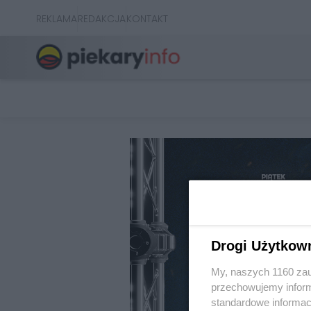
REKLAMA
REDAKCJA
KONTAKT
Drogi Użytkow
My, naszych 1160 zau
przechowujemy informa
standardowe informac