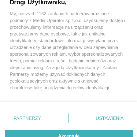
Drogi Użytkowniku,
My, naszych 1162 zaufanych partnerów oraz inne
Wydawca mediów
lokalnych
podmioty z Media Operator sp z.o.o. uzyskujemy dostęp i
przechowujemy informacje na urządzeniu oraz
przetwarzamy dane osobowe, takie jak unikalne
identyfikatory, standardowe informacje wysyłane przez
urządzenie czy dane przeglądania w celu zapewniania
1 / 0
spersonalizowanych reklam, wybór spersonalizowanych
Nie zapomnij
treści, pomiar reklam i treści, badanie odbiorców oraz
zapoznać się z:
polityką prywatności
regulamin korzystania z portali
ulepszanie usług. Za zgodą Użytkownika my i Zaufani
Twoje
miasto
Skontakuj się
z nami
Partnerzy możemy używać dokładnych danych
Piekary Śląskie
Kontakt
geolokalizacyjnych oraz aktywnie skanować
Chorzów
Wydawca
charakterystykę urządzenia do celów identyfikacji.
Tarnowskie Góry
Redakcja
Ruda Śląska
Newsletter
Ponieważ cenimy Twoją prywatność, prosimy o zgodę na
Świętochłowice
Reklama
korzystanie z tych technologii poprzez kliknięcie
Tychy
„Akceptuję”. Zgoda jest dobrowolna i zawsze możesz ją
Bytom
Katowice
zmienić/wycofać klikając przycisk ustawień prywatności
REKLAMA
PARTNERZY
USTAWIENIA
Gliwice
znajdujący się w lewym dolnym rogu strony
. Niektóre
Zabrze
Zagłębie
rodzaje przetwarzania danych nie wymagają zgody
użytkownika, ale masz prawo sprzeciwić się takiemu
Akceptuję