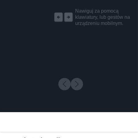
REKLAMA
Nawiguj za pomocą
klawiatury, lub gestów na
urządzeniu mobilnym.