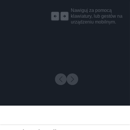
REKLAMA
Nawiguj za pomocą
klawiatury, lub gestów na
urządzeniu mobilnym.