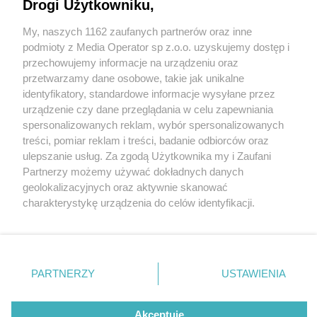
Drogi Użytkowniku,
My, naszych 1162 zaufanych partnerów oraz inne
Wydawca mediów
lokalnych
podmioty z Media Operator sp z.o.o. uzyskujemy dostęp i
przechowujemy informacje na urządzeniu oraz
przetwarzamy dane osobowe, takie jak unikalne
identyfikatory, standardowe informacje wysyłane przez
urządzenie czy dane przeglądania w celu zapewniania
1 / 0
spersonalizowanych reklam, wybór spersonalizowanych
Nie zapomnij
treści, pomiar reklam i treści, badanie odbiorców oraz
zapoznać się z:
polityką prywatności
regulamin korzystania z portali
ulepszanie usług. Za zgodą Użytkownika my i Zaufani
Twoje
miasto
Skontakuj się
z nami
Partnerzy możemy używać dokładnych danych
Piekary Śląskie
Kontakt
geolokalizacyjnych oraz aktywnie skanować
Chorzów
Wydawca
charakterystykę urządzenia do celów identyfikacji.
Tarnowskie Góry
Redakcja
Ruda Śląska
Newsletter
Ponieważ cenimy Twoją prywatność, prosimy o zgodę na
Świętochłowice
Reklama
korzystanie z tych technologii poprzez kliknięcie
Tychy
„Akceptuję”. Zgoda jest dobrowolna i zawsze możesz ją
Bytom
Katowice
zmienić/wycofać klikając przycisk ustawień prywatności
REKLAMA
PARTNERZY
USTAWIENIA
Gliwice
znajdujący się w lewym dolnym rogu strony
. Niektóre
Zabrze
Zagłębie
rodzaje przetwarzania danych nie wymagają zgody
użytkownika, ale masz prawo sprzeciwić się takiemu
Akceptuję