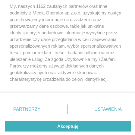
My, naszych 1162 zaufanych partnerów oraz inne
Wydawca mediów
lokalnych
podmioty z Media Operator sp z.o.o. uzyskujemy dostęp i
przechowujemy informacje na urządzeniu oraz
przetwarzamy dane osobowe, takie jak unikalne
identyfikatory, standardowe informacje wysyłane przez
urządzenie czy dane przeglądania w celu zapewniania
spersonalizowanych reklam, wybór spersonalizowanych
Nie zapomnij
treści, pomiar reklam i treści, badanie odbiorców oraz
zapoznać się z:
polityką prywatności
regulamin korzystania z portali
ulepszanie usług. Za zgodą Użytkownika my i Zaufani
Twoje
miasto
Skontakuj się
z nami
Partnerzy możemy używać dokładnych danych
Piekary Śląskie
Kontakt
geolokalizacyjnych oraz aktywnie skanować
Chorzów
Wydawca
charakterystykę urządzenia do celów identyfikacji.
Tarnowskie Góry
Redakcja
Ruda Śląska
Newsletter
Ponieważ cenimy Twoją prywatność, prosimy o zgodę na
Świętochłowice
Reklama
korzystanie z tych technologii poprzez kliknięcie
Tychy
„Akceptuję”. Zgoda jest dobrowolna i zawsze możesz ją
Bytom
Katowice
zmienić/wycofać klikając przycisk ustawień prywatności
PARTNERZY
USTAWIENIA
Gliwice
znajdujący się w lewym dolnym rogu strony
. Niektóre
Zabrze
Zagłębie
rodzaje przetwarzania danych nie wymagają zgody
Akceptuję
użytkownika, ale masz prawo sprzeciwić się takiemu
przetwarzaniu. Preferencje będą miały zastosowania tylko