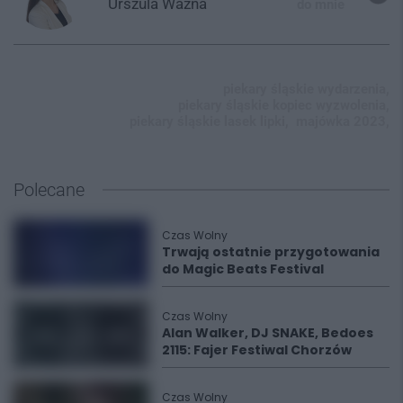
Urszula
Ważna
do mnie
piekary śląskie wydarzenia,
piekary śląskie kopiec wyzwolenia,
piekary śląskie lasek lipki,
majówka 2023,
Polecane
Czas Wolny
Trwają ostatnie przygotowania
do Magic Beats Festival
Czas Wolny
Alan Walker, DJ SNAKE, Bedoes
2115: Fajer Festiwal Chorzów
Czas Wolny