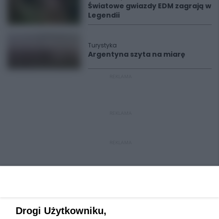
Światowe gwiazdy EDM zagrają w
Legendii
Turystyka
Argentyna szyta na miarę
REKLAMA
REKLAMA
REKLAMA
Drogi Użytkowniku,