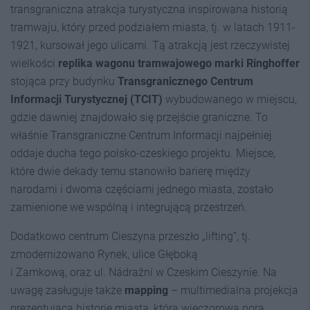
transgraniczna atrakcja turystyczna inspirowana historią
tramwaju, który przed podziałem miasta, tj. w latach 1911-
1921, kursował jego ulicami. Tą atrakcją jest rzeczywistej
wielkości
replika wagonu tramwajowego
marki Ringhoffer
stojąca przy budynku
Transgranicznego Centrum
Informacji Turystycznej (TCIT)
wybudowanego w miejscu,
gdzie dawniej znajdowało się przejście graniczne. To
właśnie Transgraniczne Centrum Informacji najpełniej
oddaje ducha tego polsko-czeskiego projektu. Miejsce,
które dwie dekady temu stanowiło barierę między
narodami i dwoma częściami jednego miasta, zostało
zamienione we wspólną i integrującą przestrzeń.
Dodatkowo centrum Cieszyna przeszło „lifting”, tj.
zmodernizowano Rynek, ulice Głęboką
i Zamkową, oraz ul. Nádražní w Czeskim Cieszynie. Na
uwagę zasługuje także
mapping
– multimedialna projekcja
prezentująca historię miasta, którą wieczorową porą