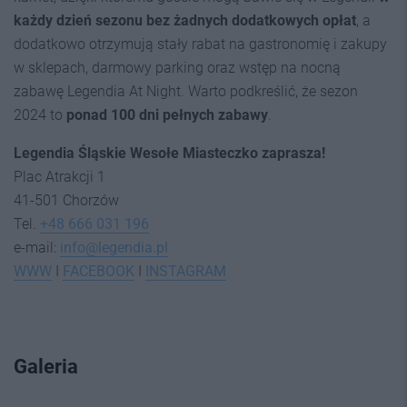
każdy dzień sezonu bez żadnych dodatkowych opłat
, a
dodatkowo otrzymują stały rabat na gastronomię i zakupy
w sklepach, darmowy parking oraz wstęp na nocną
zabawę Legendia At Night. Warto podkreślić, że sezon
2024 to
ponad 100 dni pełnych zabawy
.
Legendia Śląskie Wesołe Miasteczko zaprasza!
Plac Atrakcji 1
41-501 Chorzów
Tel.
+48 666 031 196
e-mail:
info@legendia.pl
WWW
I
FACEBOOK
I
INSTAGRAM
Galeria