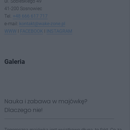
ul. Sobieskiego 49
41-200 Sosnowiec
Tel.
+48 666 617 717
e-mail:
kontakt@wake-zone.pl
WWW
I
FACEBOOK
I
INSTAGRAM
Galeria
Nauka i zabawa w majówkę?
Dlaczego nie!
Tegoroczna majówka jest wyjątkowo długa, to fakt. Co za