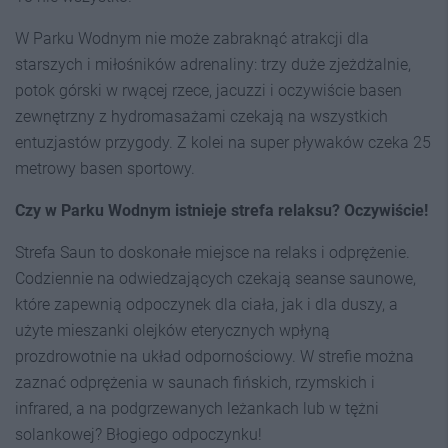
W Parku Wodnym nie może zabraknąć atrakcji dla
starszych i miłośników adrenaliny: trzy duże zjeżdżalnie,
potok górski w rwącej rzece, jacuzzi i oczywiście basen
zewnętrzny z hydromasażami czekają na wszystkich
entuzjastów przygody. Z kolei na super pływaków czeka 25
metrowy basen sportowy.
Czy w Parku Wodnym istnieje strefa relaksu? Oczywiście!
Strefa Saun to doskonałe miejsce na relaks i odprężenie.
Codziennie na odwiedzających czekają seanse saunowe,
które zapewnią odpoczynek dla ciała, jak i dla duszy, a
użyte mieszanki olejków eterycznych wpłyną
prozdrowotnie na układ odpornościowy. W strefie można
zaznać odprężenia w saunach fińskich, rzymskich i
infrared, a na podgrzewanych leżankach lub w tężni
solankowej? Błogiego odpoczynku!