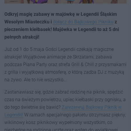
Odkryj magię zabawy w majówkę w Legendii Śląskim
Wesołym Miasteczku i
dołącz do Bajkowego Pikniku
z
pieczeniem kiełbasek! Majówka w Legendii to aż 5 dni
pełnych atrakcji!
Już od 1 do 5 maja Gości Legendii czekają magiczne
atrakcje! Wyjątkowe animacje ze Skrzatami, zabawa
podczas Piana Party oraz strefa Grill & Chill z przysmakami
z grilla i wyjątkową atmosferą, o którą zadba DJ z muzyką
na żywo. Ale to nie wszystko...
Zastanawiasz się, gdzie zabrać rodzinę na piknik, spędzić
czas na świeżym powietrzu, upiec kiełbaski przy ognisku, a
do tego świetnie się bawić?
Zarezerwuj Bajkowy Piknik w
Legendii!
W ramach specjalnego pakietu otrzymasz piękny,
wiklinowy kosz piknikowy wypełniony wszystkim, co
niezbędne na rodzinną ucztę oraz wstęp do wyjątkowej