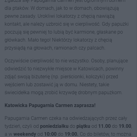
Zgadza się! Papugarnia Carmen jest ogromnym domem
dla ptaków. W domach, jak to w domach, obowiązują
pewne zasady. Urokliwi lokatorzy z chęcią nawiążą
kontakt, ale należy uzbroić się w cierpliwość. Gdy papużki
poczują się pewniej to lubią być karmione, głaskane po
główkach. Mało tego! Niektórzy lokatorzy z chęcią
przysiądą na głowach, ramionach czy palcach.
Oczywiście cierpliwość to nie wszystko. Osoby, planujące
odwiedzić to niezwykłe miejsce w Katowicach, powinny
zdjąć swoją biżuterię (np. pierścionki, kolczyki) przed
wejściem lub zostawić ją w domu. Niestety, takie
świecidełka mogą zrobić krzywdę drobnym papużkom.
Katowicka Papugarnia Carmen zaprasza!
Papugarnia Carmen czeka na odwiedzających przez cały
tydzień, czyli od
poniedziałku
do
piątku
od
11.00
do
19.00
,
a w
weekendy
od
10:00
do
19:00.
Co do biletów, to można