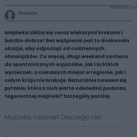
19/04/2024 - 12
Redakcja
Majówka zbliża się coraz większymi krokami i
bardzo dobrze! Bez wątpienia jest to doskonała
okazja, aby odpocząć od codziennych
obowiązków. Co więcej, długi weekend zachęca
do spontanicznych wyjazdów, jak i krótkich
wycieczek, a ciekawych miejsc w regionie, jak i
całym kraju nie brakuje. Naturalnie nasuwa się
pytanie, które z nich warto odwiedzić podczas
tegorocznej majówki? Szczegóły poniżej.
Majówka lokalnie? Dlaczego nie!