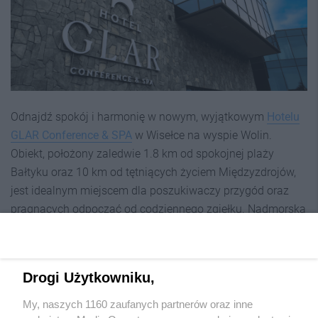
Odnajdź spokój i harmonię w nowym, wyjątkowym
Hotelu
GLAR Conference & SPA
w Wisełce na wyspie Wolin.
Obiekt, położony zaledwie 1.8 km od spokojnej plaży
Bałtyku oraz 10 km od tętniących życiem Międzyzdrojów,
jest idealnym miejscem dla poszukiwaczy przygód oraz
pragnących odpocząć od codziennego zgiełku. Nadmorska
lokalizacja hotelu to doskonała baza do odkrywania
lokalnych atrakcji i kontemplowania piękna natury.
Majówka na wyspie Wolin – Majowa harmonia
Drogi Użytkowniku,
Na majówkę zanurz się w przyrodzie Wolińskiego Parku
My, naszych 1160 zaufanych partnerów oraz inne
Narodowego. Przyjedź i ciesz się świeżym powietrzem i