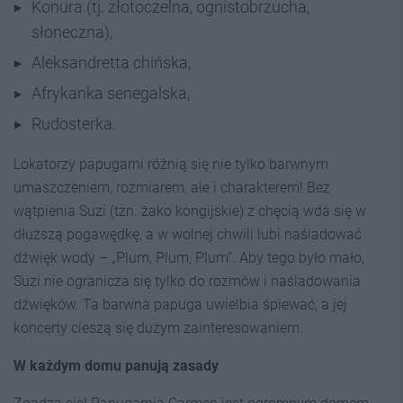
Konura (tj. złotoczelna, ognistobrzucha,
słoneczna),
Aleksandretta chińska,
Afrykanka senegalska,
Rudosterka.
Lokatorzy papugarni różnią się nie tylko barwnym
umaszczeniem, rozmiarem, ale i charakterem! Bez
wątpienia Suzi (tzn. żako kongijskie) z chęcią wda się w
dłuższą pogawędkę, a w wolnej chwili lubi naśladować
dźwięk wody – „Plum, Plum, Plum”. Aby tego było mało,
Suzi nie ogranicza się tylko do rozmów i naśladowania
dźwięków. Ta barwna papuga uwielbia śpiewać, a jej
koncerty cieszą się dużym zainteresowaniem.
W każdym domu panują zasady