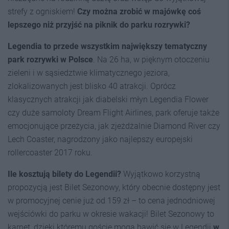
strefy z ogniskiem!
Czy można zrobić w majówkę coś
lepszego niż przyjść na piknik do parku rozrywki?
Legendia to przede wszystkim największy tematyczny
park rozrywki w Polsce
. Na 26 ha, w pięknym otoczeniu
zieleni i w sąsiedztwie klimatycznego jeziora,
zlokalizowanych jest blisko 40 atrakcji. Oprócz
klasycznych atrakcji jak diabelski młyn Legendia Flower
czy duże samoloty Dream Flight Airlines, park oferuje także
emocjonujące przeżycia, jak zjeżdżalnie Diamond River czy
Lech Coaster, nagrodzony jako najlepszy europejski
rollercoaster 2017 roku.
Ile kosztują bilety do Legendii?
Wyjątkowo korzystną
propozycją jest Bilet Sezonowy, który obecnie dostępny jest
w promocyjnej cenie już od 159 zł – to cena jednodniowej
wejściówki do parku w okresie wakacji! Bilet Sezonowy to
karnet, dzięki któremu goście mogą bawić się w Legendii
w