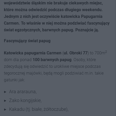
województwie śląskim nie brakuje ciekawych miejsc,
które można odwiedzić podczas długiego weekendu.
Jednym z nich jest oczywiście katowicka Papugarnia
Carmen. To właśnie w niej można podziwiać fascynujący
świat egzotycznych, barwnych papug. Poznajcie ją.
Fascynujący świat papug
2
Katowicka papugarnia Carmen
(
ul. Obroki 77
) to 700m
dom dla ponad
100 barwnych papug
. Osoby, które
zdecydują się odwiedzić to urokliwe miejsce podczas
tegorocznej majówki, będą mogli podziwiać m.in. takie
gatunki jak:
Ara ararauna,
Żako kongijskie,
Kakadu (tj. białe, żółtoczube),