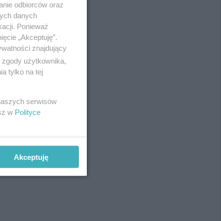
anie odbiorców oraz
Redakcja
nych danych
Newsletter
Reklama
kacji. Ponieważ
ięcie „Akceptuję”.
ywatności znajdujący
ą zgody użytkownika,
 tylko na tej
 naszych serwisów
fot:
esz w
Polityce
Akceptuję