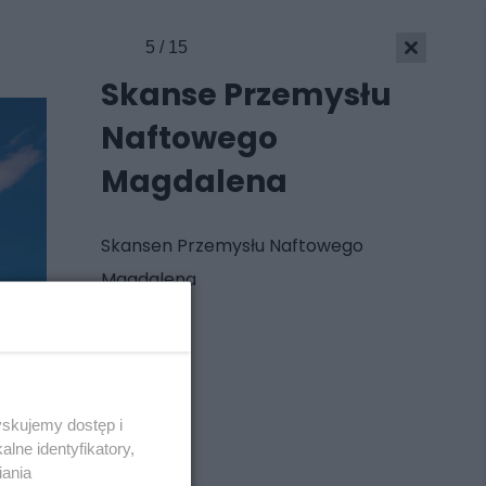
5 / 15
Skanse Przemysłu
Naftowego
Magdalena
Skansen Przemysłu Naftowego
Magdalena
yskujemy dostęp i
Skontakuj się
z nami
lne identyfikatory,
Kontakt
iania
Wydawca