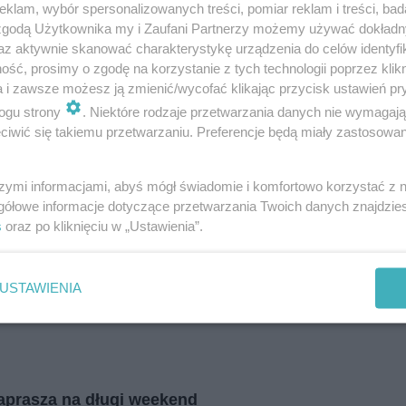
klam, wybór spersonalizowanych treści, pomiar reklam i treści, bad
i
regulamin korzystania z portali
Tarnowskie Góry
 zgodą Użytkownika my i Zaufani Partnerzy możemy używać dokład
Ruda Śląska
Świętochłowice
az aktywnie skanować charakterystykę urządzenia do celów identyfi
Tychy
ść, prosimy o zgodę na korzystanie z tych technologii poprzez klikn
Bytom
Katowice
a i zawsze możesz ją zmienić/wycofać klikając przycisk ustawień pr
Gliwice
ogu strony
. Niektóre rodzaje przetwarzania danych nie wymagaj
Zabrze
Zagłębie
iwić się takiemu przetwarzaniu. Preferencje będą miały zastosowania
szymi informacjami, abyś mógł świadomie i komfortowo korzystać z
gółowe informacje dotyczące przetwarzania Twoich danych znajdzi
s
oraz po kliknięciu w „Ustawienia”.
USTAWIENIA
zaprasza na długi weekend