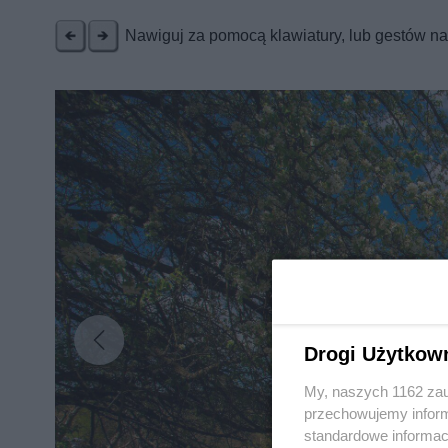
Nawiguj za pomocą klawiatury, lub gestów n
Drogi Użytkow
My, naszych 1162 zau
przechowujemy informa
standardowe informac
Nie zapomnij