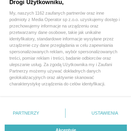
Drogi Użytkowniku,
My, naszych 1162 zaufanych partnerów oraz inne
Wydawca mediów
lokalnych
podmioty z Media Operator sp z.o.o. uzyskujemy dostęp i
przechowujemy informacje na urządzeniu oraz
przetwarzamy dane osobowe, takie jak unikalne
identyfikatory, standardowe informacje wysyłane przez
urządzenie czy dane przeglądania w celu zapewniania
4 / 0
spersonalizowanych reklam, wybór spersonalizowanych
Nie zapomnij
treści, pomiar reklam i treści, badanie odbiorców oraz
zapoznać się z:
polityką prywatności
regulamin korzystania z portali
ulepszanie usług. Za zgodą Użytkownika my i Zaufani
Twoje
miasto
Skontakuj się
z nami
Partnerzy możemy używać dokładnych danych
Piekary Śląskie
Kontakt
geolokalizacyjnych oraz aktywnie skanować
Chorzów
Wydawca
charakterystykę urządzenia do celów identyfikacji.
Tarnowskie Góry
Redakcja
Ruda Śląska
Newsletter
Ponieważ cenimy Twoją prywatność, prosimy o zgodę na
Świętochłowice
Reklama
korzystanie z tych technologii poprzez kliknięcie
Tychy
„Akceptuję”. Zgoda jest dobrowolna i zawsze możesz ją
Bytom
Katowice
zmienić/wycofać klikając przycisk ustawień prywatności
REKLAMA
PARTNERZY
USTAWIENIA
Gliwice
znajdujący się w lewym dolnym rogu strony
. Niektóre
Zabrze
Zagłębie
rodzaje przetwarzania danych nie wymagają zgody
użytkownika, ale masz prawo sprzeciwić się takiemu
Akceptuję