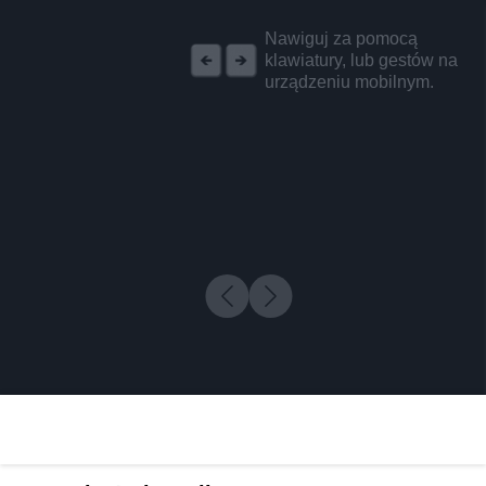
REKLAMA
Nawiguj za pomocą
klawiatury, lub gestów na
urządzeniu mobilnym.