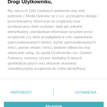
Drogi Użytkowniku,
My, naszych 1162 zaufanych partnerów oraz inne
Wydawca mediów
lokalnych
podmioty z Media Operator sp z.o.o. uzyskujemy dostęp i
przechowujemy informacje na urządzeniu oraz
przetwarzamy dane osobowe, takie jak unikalne
identyfikatory, standardowe informacje wysyłane przez
urządzenie czy dane przeglądania w celu zapewniania
2 / 0
spersonalizowanych reklam, wybór spersonalizowanych
Nie zapomnij
treści, pomiar reklam i treści, badanie odbiorców oraz
zapoznać się z:
polityką prywatności
regulamin korzystania z portali
ulepszanie usług. Za zgodą Użytkownika my i Zaufani
Twoje
miasto
Skontakuj się
z nami
Partnerzy możemy używać dokładnych danych
Piekary Śląskie
Kontakt
geolokalizacyjnych oraz aktywnie skanować
Chorzów
Wydawca
charakterystykę urządzenia do celów identyfikacji.
Tarnowskie Góry
Redakcja
Ruda Śląska
Newsletter
Ponieważ cenimy Twoją prywatność, prosimy o zgodę na
Świętochłowice
Reklama
korzystanie z tych technologii poprzez kliknięcie
Tychy
„Akceptuję”. Zgoda jest dobrowolna i zawsze możesz ją
Bytom
Katowice
zmienić/wycofać klikając przycisk ustawień prywatności
REKLAMA
PARTNERZY
USTAWIENIA
Gliwice
znajdujący się w lewym dolnym rogu strony
. Niektóre
Zabrze
Zagłębie
rodzaje przetwarzania danych nie wymagają zgody
użytkownika, ale masz prawo sprzeciwić się takiemu
Akceptuję