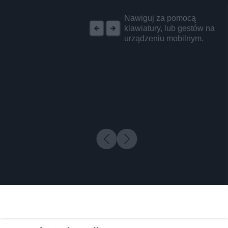
REKLAMA
Nawiguj za pomocą
klawiatury, lub gestów na
urządzeniu mobilnym.