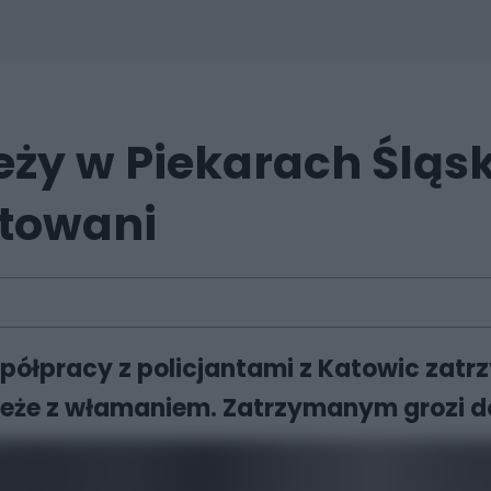
zieży w Piekarach Śl
towani
półpracy z policjantami z Katowic zat
że z włamaniem. Zatrzymanym grozi do 1