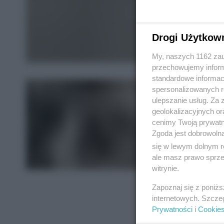
Drogi Użytkow
My, naszych 1162 zau
przechowujemy informa
standardowe informac
spersonalizowanych re
ulepszanie usług. Za
geolokalizacyjnych or
cenimy Twoją prywatno
Zgoda jest dobrowoln
się w lewym dolnym r
ale masz prawo sprzec
witrynie.
Zapoznaj się z poniż
internetowych. Szcze
Prywatności
i
Cookie