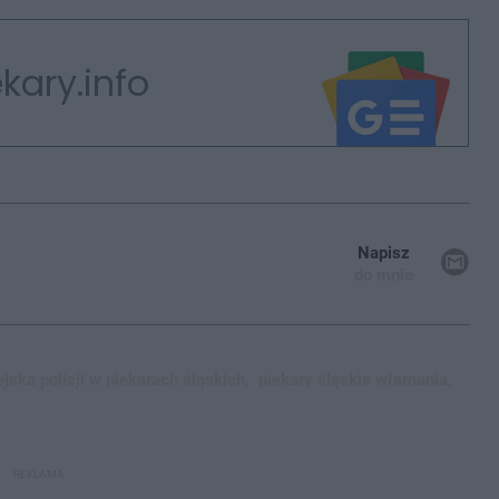
kary.info
Napisz
do mnie
ska policji w piekarach śląskich,
piekary śląskie włamania,
REKLAMA