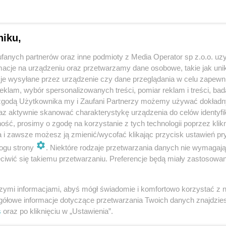
niku,
fanych partnerów oraz inne podmioty z Media Operator sp z.o.o. uz
cje na urządzeniu oraz przetwarzamy dane osobowe, takie jak unika
je wysyłane przez urządzenie czy dane przeglądania w celu zapewn
klam, wybór spersonalizowanych treści, pomiar reklam i treści, bad
 zgodą Użytkownika my i Zaufani Partnerzy możemy używać dokład
az aktywnie skanować charakterystykę urządzenia do celów identyfi
ść, prosimy o zgodę na korzystanie z tych technologii poprzez klikn
a i zawsze możesz ją zmienić/wycofać klikając przycisk ustawień pr
ogu strony
. Niektóre rodzaje przetwarzania danych nie wymagaj
iwić się takiemu przetwarzaniu. Preferencje będą miały zastosowania
szymi informacjami, abyś mógł świadomie i komfortowo korzystać z
REKLAMA
gółowe informacje dotyczące przetwarzania Twoich danych znajdzi
s
oraz po kliknięciu w „Ustawienia”.