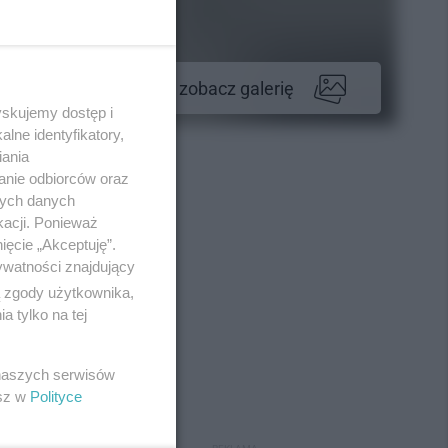
zobacz galerię
yskujemy dostęp i
lne identyfikatory,
iania
anie odbiorców oraz
nych danych
kacji. Ponieważ
ięcie „Akceptuję”.
ywatności znajdujący
ą zgody użytkownika,
 tylko na tej
 naszych serwisów
esz w
Polityce