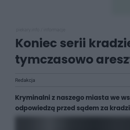
piekary.info
/
informacje
Koniec serii krad
tymczasowo aresz
Redakcja
Kryminalni z naszego miasta we ws
odpowiedzą przed sądem za kradzie