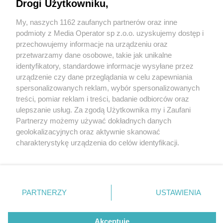
Drogi Użytkowniku,
My, naszych 1162 zaufanych partnerów oraz inne
Wydawca mediów
lokalnych
podmioty z Media Operator sp z.o.o. uzyskujemy dostęp i
przechowujemy informacje na urządzeniu oraz
przetwarzamy dane osobowe, takie jak unikalne
identyfikatory, standardowe informacje wysyłane przez
urządzenie czy dane przeglądania w celu zapewniania
2 / 0
spersonalizowanych reklam, wybór spersonalizowanych
Nie zapomnij
treści, pomiar reklam i treści, badanie odbiorców oraz
zapoznać się z:
polityką prywatności
regulamin korzystania z portali
ulepszanie usług. Za zgodą Użytkownika my i Zaufani
Twoje
miasto
Skontakuj się
z nami
Partnerzy możemy używać dokładnych danych
Piekary Śląskie
Kontakt
geolokalizacyjnych oraz aktywnie skanować
Chorzów
Wydawca
charakterystykę urządzenia do celów identyfikacji.
Tarnowskie Góry
Redakcja
Ruda Śląska
Newsletter
Ponieważ cenimy Twoją prywatność, prosimy o zgodę na
Świętochłowice
Reklama
korzystanie z tych technologii poprzez kliknięcie
Tychy
„Akceptuję”. Zgoda jest dobrowolna i zawsze możesz ją
Bytom
Katowice
zmienić/wycofać klikając przycisk ustawień prywatności
REKLAMA
PARTNERZY
USTAWIENIA
Gliwice
znajdujący się w lewym dolnym rogu strony
. Niektóre
Zabrze
Zagłębie
rodzaje przetwarzania danych nie wymagają zgody
użytkownika, ale masz prawo sprzeciwić się takiemu
Akceptuję