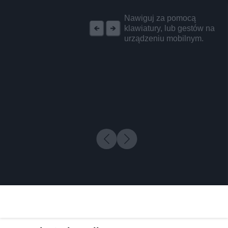
REKLAMA
Nawiguj za pomocą
klawiatury, lub gestów na
urządzeniu mobilnym.