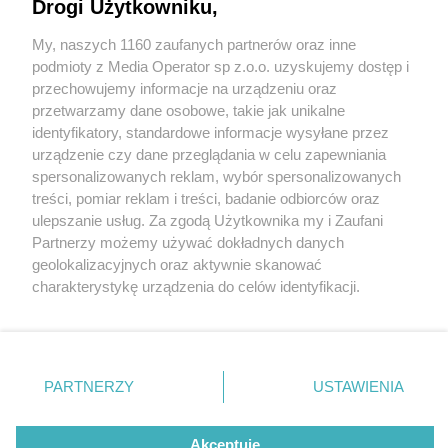
Drogi Użytkowniku,
My, naszych 1160 zaufanych partnerów oraz inne
Wydawca mediów
lokalnych
podmioty z Media Operator sp z.o.o. uzyskujemy dostęp i
przechowujemy informacje na urządzeniu oraz
przetwarzamy dane osobowe, takie jak unikalne
identyfikatory, standardowe informacje wysyłane przez
urządzenie czy dane przeglądania w celu zapewniania
2 / 0
spersonalizowanych reklam, wybór spersonalizowanych
Nie zapomnij
treści, pomiar reklam i treści, badanie odbiorców oraz
zapoznać się z:
polityką prywatności
regulamin korzystania z portali
ulepszanie usług. Za zgodą Użytkownika my i Zaufani
Twoje
miasto
Skontakuj się
z nami
Partnerzy możemy używać dokładnych danych
Piekary Śląskie
Kontakt
geolokalizacyjnych oraz aktywnie skanować
Chorzów
Wydawca
charakterystykę urządzenia do celów identyfikacji.
Tarnowskie Góry
Redakcja
Ruda Śląska
Newsletter
Ponieważ cenimy Twoją prywatność, prosimy o zgodę na
Świętochłowice
Reklama
korzystanie z tych technologii poprzez kliknięcie
Tychy
„Akceptuję”. Zgoda jest dobrowolna i zawsze możesz ją
Bytom
Katowice
zmienić/wycofać klikając przycisk ustawień prywatności
REKLAMA
PARTNERZY
USTAWIENIA
Gliwice
znajdujący się w lewym dolnym rogu strony
. Niektóre
Zabrze
Zagłębie
rodzaje przetwarzania danych nie wymagają zgody
użytkownika, ale masz prawo sprzeciwić się takiemu
Akceptuję