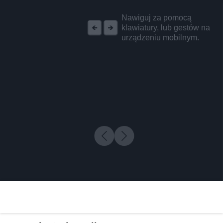
REKLAMA
Nawiguj za pomocą
klawiatury, lub gestów na
urządzeniu mobilnym.