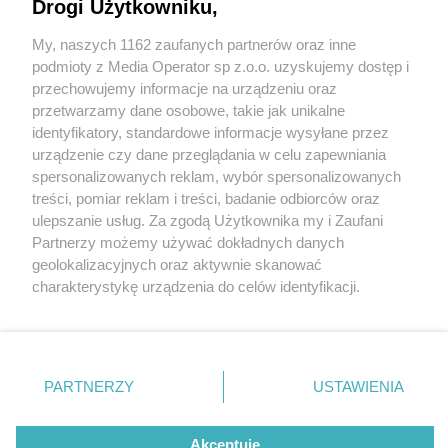
Drogi Użytkowniku,
My, naszych 1162 zaufanych partnerów oraz inne
Wydawca mediów
lokalnych
podmioty z Media Operator sp z.o.o. uzyskujemy dostęp i
przechowujemy informacje na urządzeniu oraz
przetwarzamy dane osobowe, takie jak unikalne
identyfikatory, standardowe informacje wysyłane przez
urządzenie czy dane przeglądania w celu zapewniania
3 / 0
spersonalizowanych reklam, wybór spersonalizowanych
Nie zapomnij
treści, pomiar reklam i treści, badanie odbiorców oraz
zapoznać się z:
polityką prywatności
regulamin korzystania z portali
ulepszanie usług. Za zgodą Użytkownika my i Zaufani
Twoje
miasto
Skontakuj się
z nami
Partnerzy możemy używać dokładnych danych
Piekary Śląskie
Kontakt
geolokalizacyjnych oraz aktywnie skanować
Chorzów
Wydawca
charakterystykę urządzenia do celów identyfikacji.
Tarnowskie Góry
Redakcja
Ruda Śląska
Newsletter
Ponieważ cenimy Twoją prywatność, prosimy o zgodę na
Świętochłowice
Reklama
korzystanie z tych technologii poprzez kliknięcie
Tychy
„Akceptuję”. Zgoda jest dobrowolna i zawsze możesz ją
Bytom
Katowice
zmienić/wycofać klikając przycisk ustawień prywatności
REKLAMA
PARTNERZY
USTAWIENIA
Gliwice
znajdujący się w lewym dolnym rogu strony
. Niektóre
Zabrze
Zagłębie
rodzaje przetwarzania danych nie wymagają zgody
użytkownika, ale masz prawo sprzeciwić się takiemu
Akceptuję