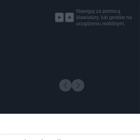
REKLAMA
Nawiguj za pomocą
klawiatury, lub gestów na
urządzeniu mobilnym.