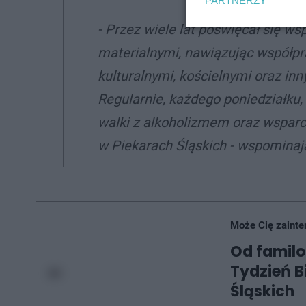
PARTNERZY
- Przez wiele lat poświęcał się ws
materialnymi, nawiązując współpr
kulturalnymi, kościelnymi oraz inn
Regularnie, każdego poniedziałku
walki z alkoholizmem oraz wsparci
w Piekarach Śląskich - wspominaj
Może Cię zainte
Od famil
Tydzień B
Śląskich