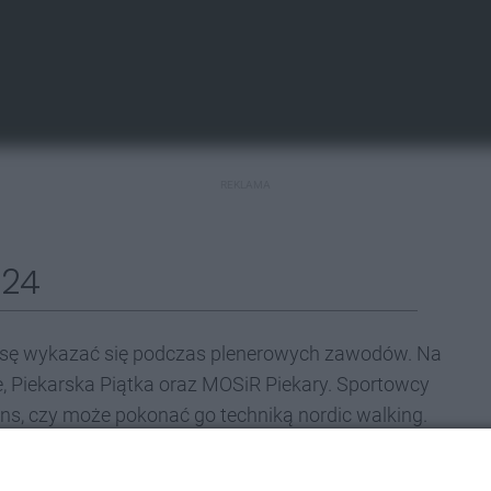
REKLAMA
024
nsę wykazać się podczas plenerowych zawodów. Na
, Piekarska Piątka oraz MOSiR Piekary. Sportowcy
s, czy może pokonać go techniką nordic walking.
3,5 km. Wydarzenie rozpocznie się o godzinie 10:00
zawodnik zostanie uhonorowany pamiątkowym