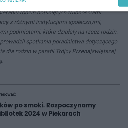
USTAWIENIA
pieraniu rodzin dotkniętych trudnościami
acę z różnymi instytucjami społecznymi,
ymi podmiotami, które działały na rzecz rodzin.
, prowadził spotkania poradnictwa dotyczącego
a dla rodzin w parafii Trójcy Przenajświętszej
ą.
resować:
oków po smoki. Rozpoczynamy
ibliotek 2024 w Piekarach