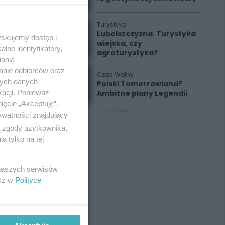
Turystyka
Lubelszczyzna. Turystyka
yskujemy dostęp i
wiejska, czy
lne identyfikatory,
agroturystyka?
iania
anie odbiorców oraz
Czas Wolny
nych danych
Polski Tomorrowland?
kacji. Ponieważ
Ambitne plany Legendii
ięcie „Akceptuję”.
REKLAMA
ywatności znajdujący
ą zgody użytkownika,
 tylko na tej
 naszych serwisów
esz w
Polityce