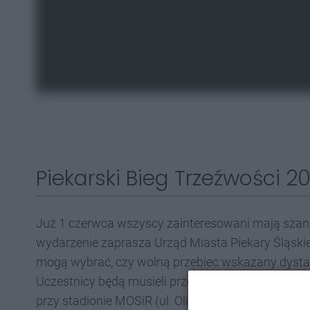
Piekarski Bieg Trzeźwości 2
Już 1 czerwca wszyscy zainteresowani mają sza
wydarzenie zaprasza Urząd Miasta Piekary Śląskie
mogą wybrać, czy wolną przebiec wskazany dystan
Uczestnicy będą musieli przebyć trasę o długości 
przy stadionie MOSiR (ul. Olimpijska 3). Każdy 