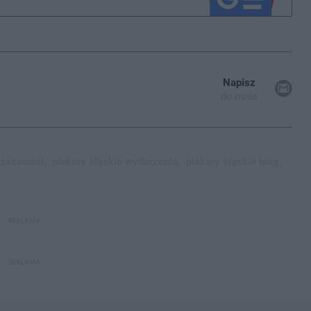
Napisz
do mnie
rzeźwości,
piekary śląskie wydarzenia,
piekary śląskie bieg,
REKLAMA
REKLAMA