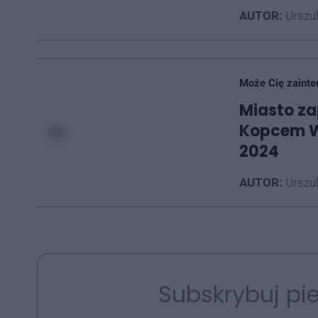
AUTOR:
Urszu
Może Cię zainte
Miasto za
Kopcem Wy
2024
AUTOR:
Urszu
Subskrybuj pie