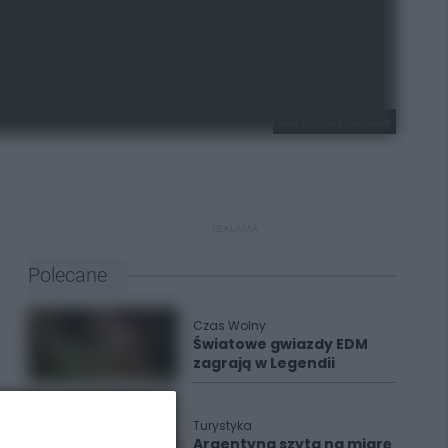
UM Piekary Śląskie
REKLAMA
Polecane
Czas Wolny
Światowe gwiazdy EDM
zagrają w Legendii
Turystyka
Argentyna szyta na miarę