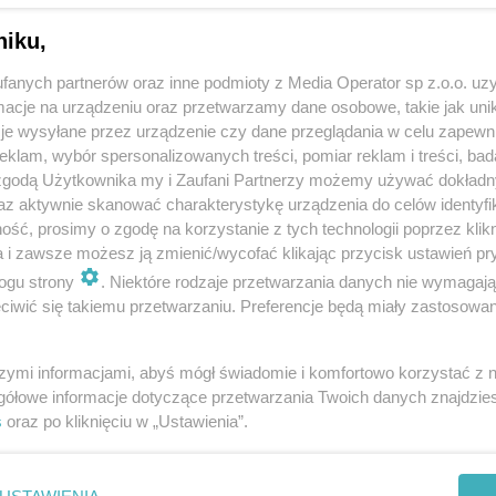
ników i uczestniczek, zarówno rywalizacji biegowej
niku,
y.
fanych partnerów oraz inne podmioty z Media Operator sp z.o.o. uz
 Trzeźwości odbywają się
elektronicznie
. Potrwają do
cje na urządzeniu oraz przetwarzamy dane osobowe, takie jak unika
tartowej.
je wysyłane przez urządzenie czy dane przeglądania w celu zapewn
klam, wybór spersonalizowanych treści, pomiar reklam i treści, bad
ści patronuje ks. Bronisław Gawron. Zmarły w 2019
 zgodą Użytkownika my i Zaufani Partnerzy możemy używać dokład
az aktywnie skanować charakterystykę urządzenia do celów identyfi
 alkoholizmem w regionie.
ść, prosimy o zgodę na korzystanie z tych technologii poprzez klikn
a i zawsze możesz ją zmienić/wycofać klikając przycisk ustawień pr
ogu strony
. Niektóre rodzaje przetwarzania danych nie wymagaj
iwić się takiemu przetwarzaniu. Preferencje będą miały zastosowania
dnym z pionierów Piekarskiego Stowarzyszenia
Abstynenta Piątka w Piekarach Śląskich. Jego
szymi informacjami, abyś mógł świadomie i komfortowo korzystać z
źwościową trwało aż do jego śmierci, pełniąc
gółowe informacje dotyczące przetwarzania Twoich danych znajdzi
s
oraz po kliknięciu w „Ustawienia”.
icznych klubów abstynenckich - przypominają