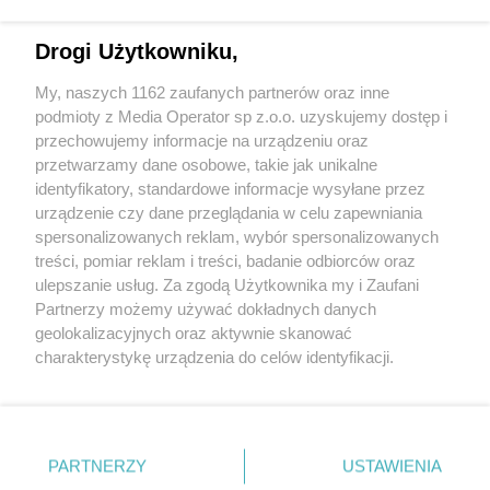
Drogi Użytkowniku,
My, naszych 1162 zaufanych partnerów oraz inne
Wydawca mediów
lokalnych
podmioty z Media Operator sp z.o.o. uzyskujemy dostęp i
przechowujemy informacje na urządzeniu oraz
przetwarzamy dane osobowe, takie jak unikalne
identyfikatory, standardowe informacje wysyłane przez
urządzenie czy dane przeglądania w celu zapewniania
spersonalizowanych reklam, wybór spersonalizowanych
Nie zapomnij
treści, pomiar reklam i treści, badanie odbiorców oraz
zapoznać się z:
polityką prywatności
regulamin korzystania z portali
ulepszanie usług. Za zgodą Użytkownika my i Zaufani
Twoje
miasto
Skontakuj się
z nami
Partnerzy możemy używać dokładnych danych
Piekary Śląskie
Kontakt
geolokalizacyjnych oraz aktywnie skanować
Chorzów
Wydawca
charakterystykę urządzenia do celów identyfikacji.
Tarnowskie Góry
Redakcja
Ruda Śląska
Newsletter
Ponieważ cenimy Twoją prywatność, prosimy o zgodę na
Świętochłowice
Reklama
korzystanie z tych technologii poprzez kliknięcie
Tychy
„Akceptuję”. Zgoda jest dobrowolna i zawsze możesz ją
Bytom
Katowice
zmienić/wycofać klikając przycisk ustawień prywatności
PARTNERZY
USTAWIENIA
Gliwice
znajdujący się w lewym dolnym rogu strony
. Niektóre
Zabrze