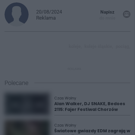
20/08/2024
Napisz
Reklama
do mnie
koleje,
koleje śląskie,
pociąg,
REKLAMA
Polecane
Czas Wolny
Alan Walker, DJ SNAKE, Bedoes
2115: Fajer Festiwal Chorzów
Czas Wolny
Światowe gwiazdy EDM zagrają w