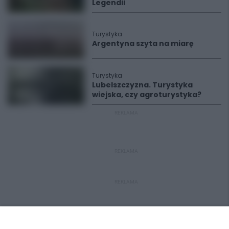
Legendii
Turystyka
Argentyna szyta na miarę
Turystyka
Lubelszczyzna. Turystyka
wiejska, czy agroturystyka?
REKLAMA
REKLAMA
REKLAMA