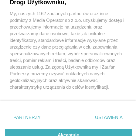
Drogi Użytkowniku,
My, naszych 1162 zaufanych partnerów oraz inne
Wydawca mediów
lokalnych
podmioty z Media Operator sp z.o.o. uzyskujemy dostęp i
przechowujemy informacje na urządzeniu oraz
przetwarzamy dane osobowe, takie jak unikalne
identyfikatory, standardowe informacje wysyłane przez
urządzenie czy dane przeglądania w celu zapewniania
1 / 0
spersonalizowanych reklam, wybór spersonalizowanych
Nie zapomnij
treści, pomiar reklam i treści, badanie odbiorców oraz
zapoznać się z:
polityką prywatności
regulamin korzystania z portali
ulepszanie usług. Za zgodą Użytkownika my i Zaufani
Twoje
miasto
Skontakuj się
z nami
Partnerzy możemy używać dokładnych danych
Piekary Śląskie
Kontakt
geolokalizacyjnych oraz aktywnie skanować
Chorzów
Wydawca
charakterystykę urządzenia do celów identyfikacji.
Tarnowskie Góry
Redakcja
Ruda Śląska
Newsletter
Ponieważ cenimy Twoją prywatność, prosimy o zgodę na
Świętochłowice
Reklama
korzystanie z tych technologii poprzez kliknięcie
Tychy
„Akceptuję”. Zgoda jest dobrowolna i zawsze możesz ją
Bytom
Katowice
zmienić/wycofać klikając przycisk ustawień prywatności
REKLAMA
PARTNERZY
USTAWIENIA
Gliwice
znajdujący się w lewym dolnym rogu strony
. Niektóre
Zabrze
Zagłębie
rodzaje przetwarzania danych nie wymagają zgody
użytkownika, ale masz prawo sprzeciwić się takiemu
Akceptuję