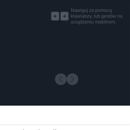
REKLAMA
Nawiguj za pomocą
klawiatury, lub gestów na
urządzeniu mobilnym.